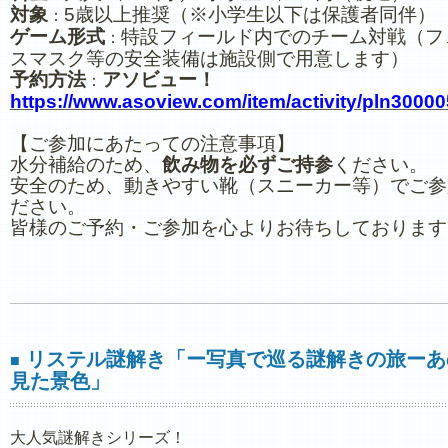
対象
5歳以上推奨（※小学生以下は保護者同伴）
：
ゲーム形式
特設フィールド内でのチーム対戦（フ
：
スマスク等の安全装備は施設側で用意します）
予約方法
アソビュー！
：
https://www.asoview.com/item/activity/pln3000
【ご参加にあたっての注意事項】
水分補給のため、
飲み物を必ずご持参
ください。
安全のため、動きやすい靴（スニーカー等）でご参
ださい。
皆様のご予約・ご参加を心よりお待ちしております
リステル謎解き「ー写真で巡る謎解きの旅ーあ
■
見た景色」
大人気謎解きシリーズ！