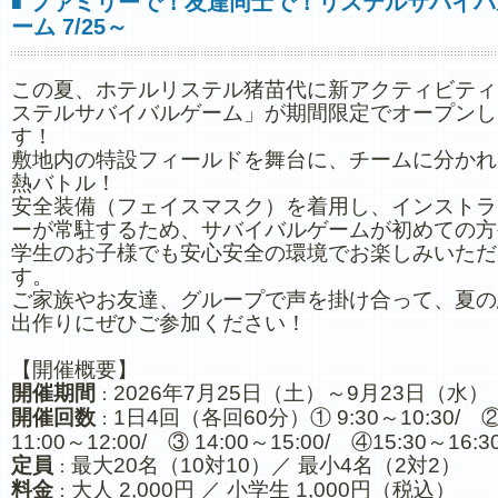
ファミリーで！友達同士で！リステルサバイバ
■
ーム 7/25～
この夏、ホテルリステル猪苗代に新アクティビティ
ステルサバイバルゲーム」が期間限定でオープンし
す！
敷地内の特設フィールドを舞台に、チームに分かれ
熱バトル！
安全装備（フェイスマスク）を着用し、インストラ
ーが常駐するため、サバイバルゲームが初めての方
学生のお子様でも安心安全の環境でお楽しみいただ
す。
ご家族やお友達、グループで声を掛け合って、夏の
出作りにぜひご参加ください！
【開催概要】
開催期間
2026年7月25日（土）～9月23日（水）
：
開催回数
1日4回（各回60分）① 9:30～10:30/ 
：
11:00～12:00/ ③ 14:00～15:00/ ④15:30～16:3
定員
最大20名（10対10）／ 最小4名（2対2）
：
料金
大人 2,000円 ／ 小学生 1,000円（税込）
：