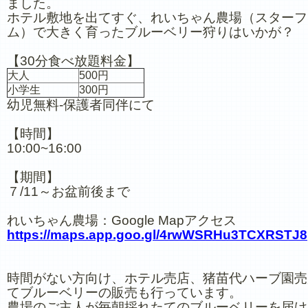
ました。
ホテル敷地を出てすぐ、れいちゃん農場（スターフ
ム）で大きく育ったブルーベリー狩りはいかが？
【30分食べ放題料金】
大人
500円
小学生
300円
幼児無料-保護者同伴にて
【時間】
10:00~16:00
【期間】
７/11～お盆前後まで
れいちゃん農場：Google Mapアクセス
https://maps.app.goo.gl/4rwWSRHu3TCXRSTJ8
時間がない方向け、ホテル売店、猪苗代ハーブ園売
てブルーベリーの販売も行っています。
農場のご主人が毎朝採れたてのブルーベリーを届け