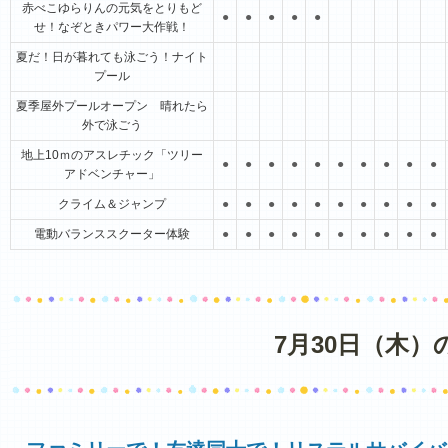
赤べこゆらりんの元気をとりもど
●
●
●
●
●
せ！なぞときパワー大作戦！
夏だ！日が暮れても泳ごう！ナイト
プール
夏季屋外プールオープン 晴れたら
外で泳ごう
地上10ｍのアスレチック「ツリー
●
●
●
●
●
●
●
●
●
●
アドベンチャー」
クライム＆ジャンプ
●
●
●
●
●
●
●
●
●
●
電動バランススクーター体験
●
●
●
●
●
●
●
●
●
●
7月30日（木