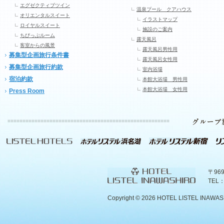
エグゼクティブツイン
温泉プール クアハウス
オリエンタルスイート
イラストマップ
ロイヤルスイート
施設のご案内
ちびっぷルーム
露天風呂
客室からの風景
露天風呂男性用
募集型企画旅行条件書
露天風呂女性用
募集型企画旅行約款
室内浴場
宿泊約款
本館大浴場 男性用
本館大浴場 女性用
Press Room
〒96
TEL：
Copyright ©
2026 HOTEL LISTEL INAWASHIR