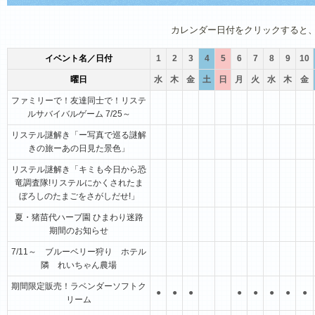
1月
2月
3月
4月
5月
6月
カレンダー日付をクリックすると
イベント名／日付
1
2
3
4
5
6
7
8
9
10
曜日
水
木
金
土
日
月
火
水
木
金
ファミリーで！友達同士で！リステ
ルサバイバルゲーム 7/25～
リステル謎解き「ー写真で巡る謎解
きの旅ーあの日見た景色」
リステル謎解き「キミも今日から恐
竜調査隊!リステルにかくされたま
ぼろしのたまごをさがしだせ!」
夏・猪苗代ハーブ園 ひまわり迷路
期間のお知らせ
7/11～ ブルーベリー狩り ホテル
隣 れいちゃん農場
期間限定販売！ラベンダーソフトク
●
●
●
●
●
●
●
●
リーム