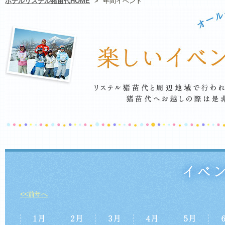
ホテルリステル猪苗代HOME
>
年間イベント
<<前年へ