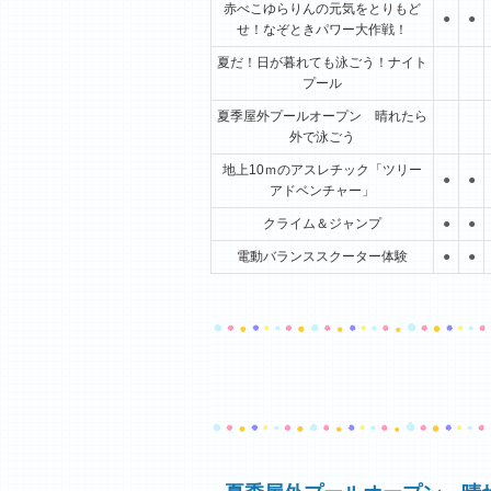
赤べこゆらりんの元気をとりもど
●
●
せ！なぞときパワー大作戦！
夏だ！日が暮れても泳ごう！ナイト
プール
夏季屋外プールオープン 晴れたら
外で泳ごう
地上10ｍのアスレチック「ツリー
●
●
アドベンチャー」
クライム＆ジャンプ
●
●
電動バランススクーター体験
●
●