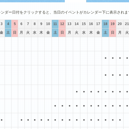
4月
5月
6月
7月
8月
9月
レンダー日付をクリックすると、当日のイベントがカレンダー下に表示されま
3
4
5
6
7
8
9
10
11
12
13
14
15
16
17
18
19
20
21
金
土
日
月
火
水
木
金
土
日
月
火
水
木
金
土
日
月
火
●
●
●
●
●
●
●
●
●
●
●
●
●
●
●
●
●
●
●
●
●
●
●
●
●
●
●
●
●
●
●
●
●
●
●
●
●
●
●
●
●
●
●