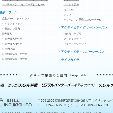
コンサートラウンジ フォアシュピール
ペットホテル
カラオケ
温泉・プール
ショップ
温泉プール クアハウス
赤ちゃん・お子様のためのサービス
イラストマップ
アクティビティ グリーンシーズン
施設のご案内
露天風呂
猪苗代ハーブ園
露天風呂男性用
アクティビティ
露天風呂女性用
ウォータージャンプ
室内浴場
アクティビティ スノーシーズン
本館大浴場 男性用
本館大浴場 女性用
ライブカメラ
〒969-2696 福島県耶麻郡猪苗代町大字川桁リステル
TEL：0242-66-2233（代） ／ FAX：0242-66-2633