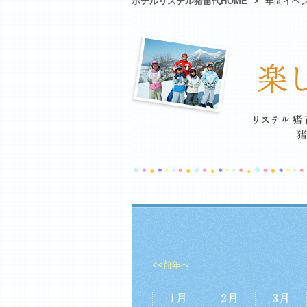
ホテルリステル猪苗代HOME
>
年間イベ
<<前年へ