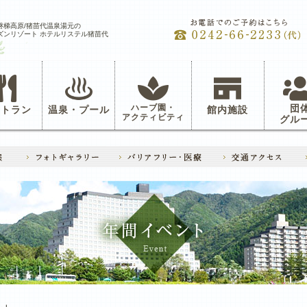
磐梯高原/猪苗代温泉湯元の
ズンリゾート ホテルリステル猪苗代
ハーブ園・
団
ストラン
温泉・プール
館内施設
アクティビティ
グル