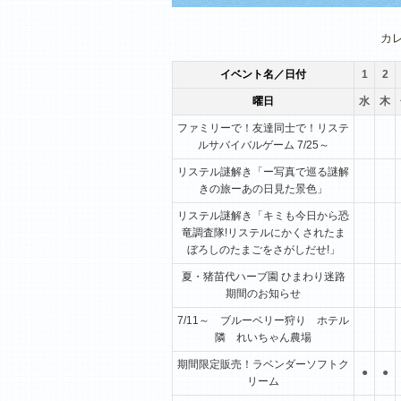
1月
2月
3月
カ
イベント名／日付
1
2
曜日
水
木
ファミリーで！友達同士で！リステ
ルサバイバルゲーム 7/25～
リステル謎解き「ー写真で巡る謎解
きの旅ーあの日見た景色」
リステル謎解き「キミも今日から恐
竜調査隊!リステルにかくされたま
ぼろしのたまごをさがしだせ!」
夏・猪苗代ハーブ園 ひまわり迷路
期間のお知らせ
7/11～ ブルーベリー狩り ホテル
隣 れいちゃん農場
期間限定販売！ラベンダーソフトク
●
●
リーム