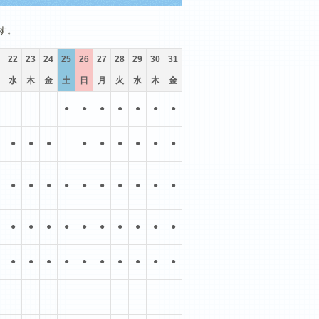
10月
11月
12月
す。
22
23
24
25
26
27
28
29
30
31
水
木
金
土
日
月
火
水
木
金
●
●
●
●
●
●
●
●
●
●
●
●
●
●
●
●
●
●
●
●
●
●
●
●
●
●
●
●
●
●
●
●
●
●
●
●
●
●
●
●
●
●
●
●
●
●