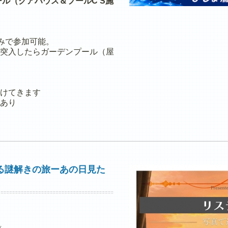
ル（クアハウス＆プールC'S施
のみで参加可能。
突入したらガーデンプール（屋
けてきます
あり
る謎解きの旅ーあの日見た