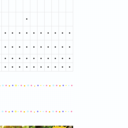
●
●
●
●
●
●
●
●
●
●
●
●
●
●
●
●
●
●
●
●
●
●
●
●
●
●
●
●
●
●
●
●
●
●
●
●
●
●
●
●
●