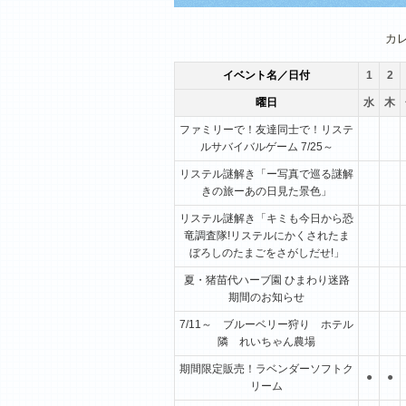
1月
2月
3月
カ
イベント名／日付
1
2
曜日
水
木
ファミリーで！友達同士で！リステ
ルサバイバルゲーム 7/25～
リステル謎解き「ー写真で巡る謎解
きの旅ーあの日見た景色」
リステル謎解き「キミも今日から恐
竜調査隊!リステルにかくされたま
ぼろしのたまごをさがしだせ!」
夏・猪苗代ハーブ園 ひまわり迷路
期間のお知らせ
7/11～ ブルーベリー狩り ホテル
隣 れいちゃん農場
期間限定販売！ラベンダーソフトク
●
●
リーム