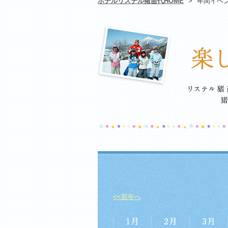
ホテルリステル猪苗代HOME
>
年間イベ
<<前年へ