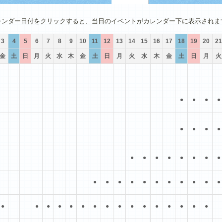
4月
5月
6月
7月
8月
9月
レンダー日付をクリックすると、当日のイベントがカレンダー下に表示されま
3
4
5
6
7
8
9
10
11
12
13
14
15
16
17
18
19
20
21
金
土
日
月
火
水
木
金
土
日
月
火
水
木
金
土
日
月
火
●
●
●
●
●
●
●
●
●
●
●
●
●
●
●
●
●
●
●
●
●
●
●
●
●
●
●
●
●
●
●
●
●
●
●
●
●
●
●
●
●
●
●