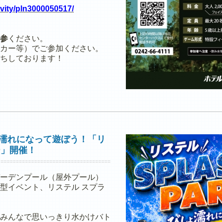
ivity/pln3000050517/
参
ください。
カー等）でご参加ください。
ちしております！
しょ濡れになって遊ぼう！「リ
ー」開催！
ーデンプール（屋外プール）
型イベント、リステル スプラ
みんなで思いっきり水かけバト