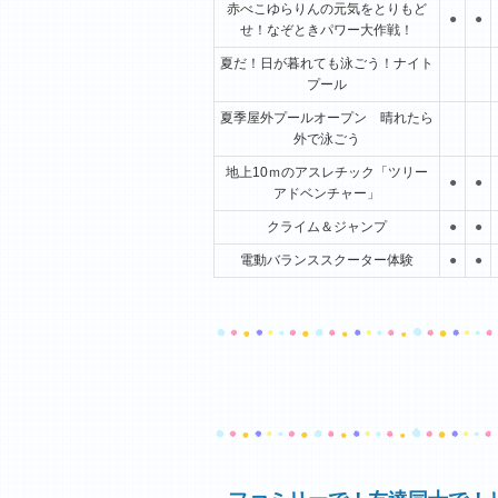
赤べこゆらりんの元気をとりもど
●
●
せ！なぞときパワー大作戦！
夏だ！日が暮れても泳ごう！ナイト
プール
夏季屋外プールオープン 晴れたら
外で泳ごう
地上10ｍのアスレチック「ツリー
●
●
アドベンチャー」
クライム＆ジャンプ
●
●
電動バランススクーター体験
●
●