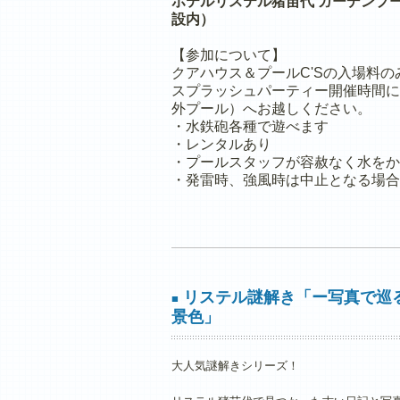
ホテルリステル猪苗代 ガーデンプー
設内）
【参加について】
クアハウス＆プールC'Sの入場料
スプラッシュパーティー開催時間に
外プール）へお越しください。
・水鉄砲各種で遊べます
・レンタルあり
・プールスタッフが容赦なく水をか
・発雷時、強風時は中止となる場合
リステル謎解き「ー写真で巡
■
景色」
大人気謎解きシリーズ！