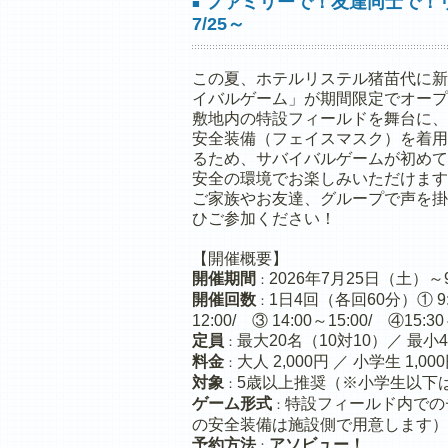
ファミリーで！友達同士で！
■
7/25～
この夏、ホテルリステル猪苗代に新
イバルゲーム」が期間限定でオープ
敷地内の特設フィールドを舞台に、
安全装備（フェイスマスク）を着用
るため、サバイバルゲームが初めて
安全の環境でお楽しみいただけます
ご家族やお友達、グループで声を掛
ひご参加ください！
【開催概要】
開催期間
2026年7月25日（土）
：
開催回数
1日4回（各回60分）① 9:3
：
12:00/ ③ 14:00～15:00/ ④15:30
定員
最大20名（10対10）／ 最小
：
料金
大人 2,000円 ／ 小学生 1,0
：
対象
5歳以上推奨（※小学生以下
：
ゲーム形式
特設フィールド内での
：
の安全装備は施設側で用意します）
予約方法
アソビュー！
：