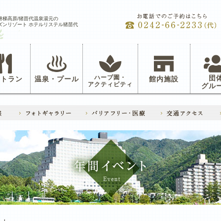
磐梯高原/猪苗代温泉湯元の
ズンリゾート ホテルリステル猪苗代
ハーブ園・
団
ストラン
温泉・プール
館内施設
アクティビティ
グル