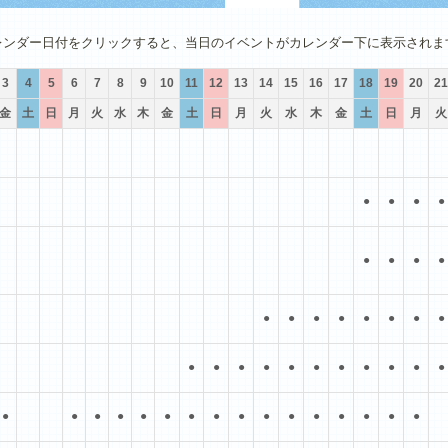
4月
5月
6月
7月
8月
9月
レンダー日付をクリックすると、当日のイベントがカレンダー下に表示されま
3
4
5
6
7
8
9
10
11
12
13
14
15
16
17
18
19
20
21
金
土
日
月
火
水
木
金
土
日
月
火
水
木
金
土
日
月
火
●
●
●
●
●
●
●
●
●
●
●
●
●
●
●
●
●
●
●
●
●
●
●
●
●
●
●
●
●
●
●
●
●
●
●
●
●
●
●
●
●
●
●