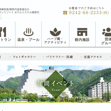
磐梯高原/猪苗代温泉湯元の
ズンリゾート ホテルリステル猪苗代
ハーブ園・
団
ストラン
温泉・プール
館内施設
アクティビティ
グル