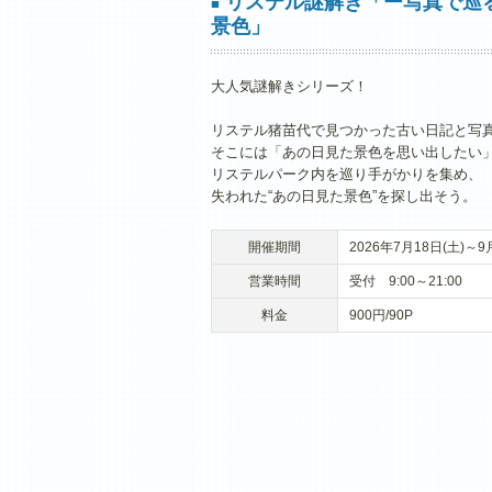
リステル謎解き「ー写真で巡
■
景色」
大人気謎解きシリーズ！
リステル猪苗代で見つかった古い日記と写
そこには「あの日見た景色を思い出したい
リステルパーク内を巡り手がかりを集め、
失われた“あの日見た景色”を探し出そう。
開催期間
2026年7月18日(土)～9
営業時間
受付 9:00～21:00
料金
900円/90P