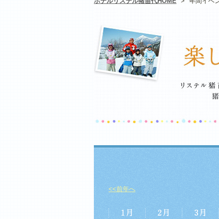
ホテルリステル猪苗代HOME
>
年間イベ
<<前年へ