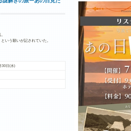
る謎解きの旅ーあの日見た
真。
」という願いが記されていた。
月30日(水)