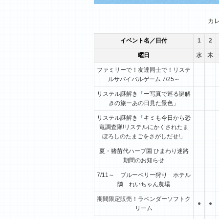
1月
2月
3月
カ
イベント名／日付
1
2
曜日
水
木
ファミリーで！友達同士で！リステ
ルサバイバルゲーム 7/25～
リステル謎解き「ー写真で巡る謎解
きの旅ーあの日見た景色」
リステル謎解き「キミも今日から恐
竜調査隊!リステルにかくされたま
ぼろしのたまごをさがしだせ!」
夏・猪苗代ハーブ園 ひまわり迷路
期間のお知らせ
7/11～ ブルーベリー狩り ホテル
隣 れいちゃん農場
期間限定販売！ラベンダーソフトク
●
●
リーム