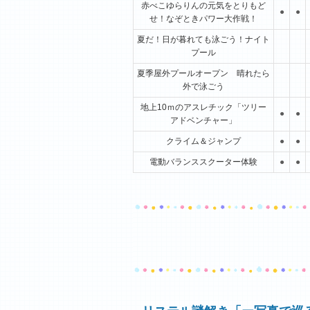
赤べこゆらりんの元気をとりもど
●
●
せ！なぞときパワー大作戦！
夏だ！日が暮れても泳ごう！ナイト
プール
夏季屋外プールオープン 晴れたら
外で泳ごう
地上10ｍのアスレチック「ツリー
●
●
アドベンチャー」
クライム＆ジャンプ
●
●
電動バランススクーター体験
●
●