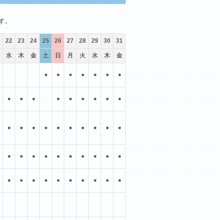
10月
11月
12月
す。
22
23
24
25
26
27
28
29
30
31
水
木
金
土
日
月
火
水
木
金
●
●
●
●
●
●
●
●
●
●
●
●
●
●
●
●
●
●
●
●
●
●
●
●
●
●
●
●
●
●
●
●
●
●
●
●
●
●
●
●
●
●
●
●
●
●