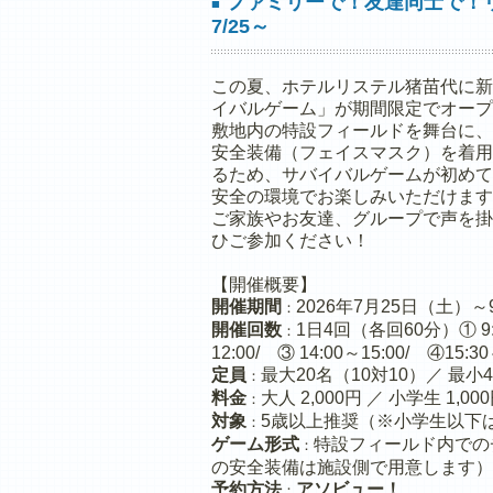
ファミリーで！友達同士で！
■
7/25～
この夏、ホテルリステル猪苗代に新
イバルゲーム」が期間限定でオープ
敷地内の特設フィールドを舞台に、
安全装備（フェイスマスク）を着用
るため、サバイバルゲームが初めて
安全の環境でお楽しみいただけます
ご家族やお友達、グループで声を掛
ひご参加ください！
【開催概要】
開催期間
2026年7月25日（土）
：
開催回数
1日4回（各回60分）① 9:3
：
12:00/ ③ 14:00～15:00/ ④15:30
定員
最大20名（10対10）／ 最小
：
料金
大人 2,000円 ／ 小学生 1,0
：
対象
5歳以上推奨（※小学生以下
：
ゲーム形式
特設フィールド内での
：
の安全装備は施設側で用意します）
予約方法
アソビュー！
：