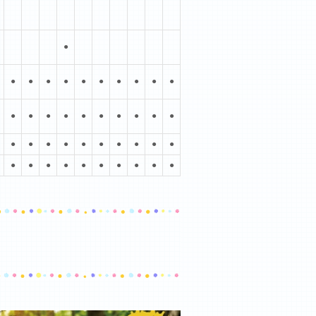
●
●
●
●
●
●
●
●
●
●
●
●
●
●
●
●
●
●
●
●
●
●
●
●
●
●
●
●
●
●
●
●
●
●
●
●
●
●
●
●
●