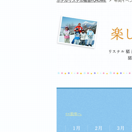
ホテルリステル猪苗代HOME
>
年間イベ
<<前年へ