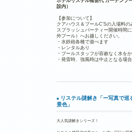
ホテルリステル猪苗代 ガーデンプー
設内）
【参加について】
クアハウス＆プールC'Sの入場料
スプラッシュパーティー開催時間に
外プール）へお越しください。
・水鉄砲各種で遊べます
・レンタルあり
・プールスタッフが容赦なく水をか
・発雷時、強風時は中止となる場合
リステル謎解き「ー写真で巡
■
景色」
大人気謎解きシリーズ！