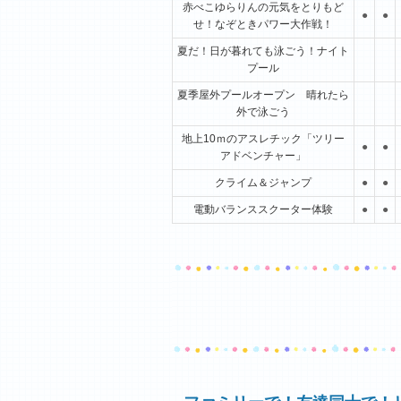
赤べこゆらりんの元気をとりもど
●
●
せ！なぞときパワー大作戦！
夏だ！日が暮れても泳ごう！ナイト
プール
夏季屋外プールオープン 晴れたら
外で泳ごう
地上10ｍのアスレチック「ツリー
●
●
アドベンチャー」
クライム＆ジャンプ
●
●
電動バランススクーター体験
●
●