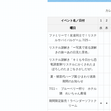
1月
2月
3月
カ
イベント名／日付
1
2
曜日
水
木
ファミリーで！友達同士で！リステ
ルサバイバルゲーム 7/25～
リステル謎解き「ー写真で巡る謎解
きの旅ーあの日見た景色」
リステル謎解き「キミも今日から恐
竜調査隊!リステルにかくされたま
ぼろしのたまごをさがしだせ!」
夏・猪苗代ハーブ園 ひまわり迷路
期間のお知らせ
7/11～ ブルーベリー狩り ホテル
隣 れいちゃん農場
期間限定販売！ラベンダーソフトク
●
●
リーム