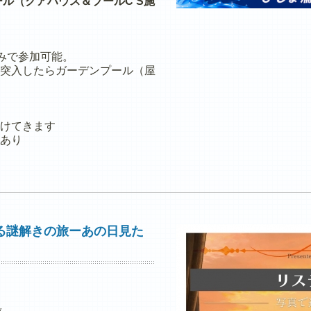
ル（クアハウス＆プールC'S施
のみで参加可能。
突入したらガーデンプール（屋
けてきます
あり
る謎解きの旅ーあの日見た