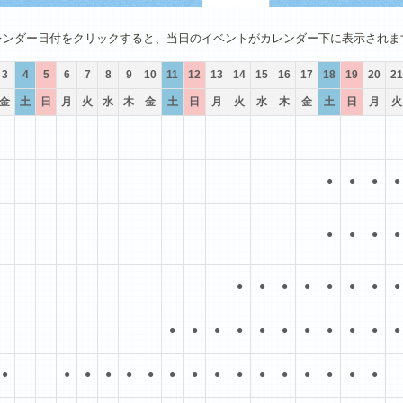
4月
5月
6月
7月
8月
9月
レンダー日付をクリックすると、当日のイベントがカレンダー下に表示されま
3
4
5
6
7
8
9
10
11
12
13
14
15
16
17
18
19
20
21
金
土
日
月
火
水
木
金
土
日
月
火
水
木
金
土
日
月
火
●
●
●
●
●
●
●
●
●
●
●
●
●
●
●
●
●
●
●
●
●
●
●
●
●
●
●
●
●
●
●
●
●
●
●
●
●
●
●
●
●
●
●