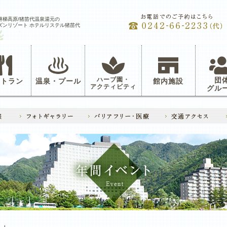
磐梯高原/猪苗代温泉湯元の
ズンリゾート ホテルリステル猪苗代
ハーブ園・
団
ストラン
温泉・プール
館内施設
アクティビティ
グル