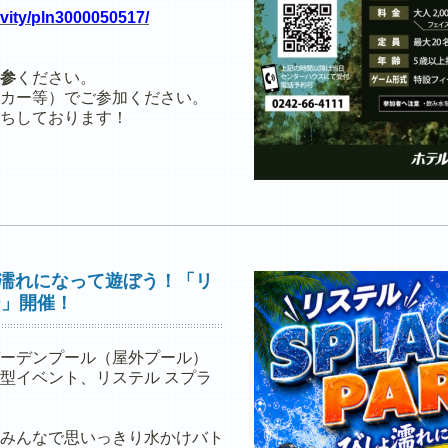
ivity/pln3000050517/
参
ください。
カー等）でご参加ください。
ちしております！
しょ濡れになって遊ぼう！「リ
ー」開催！
ーデンプール（屋外プール）
型イベント、リステル スプラ
みんなで思いっきり水かけバト