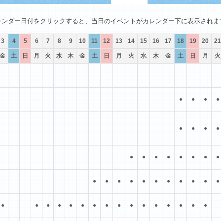
4月
5月
6月
7月
8月
9月
レンダー日付をクリックすると、当日のイベントがカレンダー下に表示されま
3
4
5
6
7
8
9
10
11
12
13
14
15
16
17
18
19
20
21
金
土
日
月
火
水
木
金
土
日
月
火
水
木
金
土
日
月
火
●
●
●
●
●
●
●
●
●
●
●
●
●
●
●
●
●
●
●
●
●
●
●
●
●
●
●
●
●
●
●
●
●
●
●
●
●
●
●
●
●
●
●