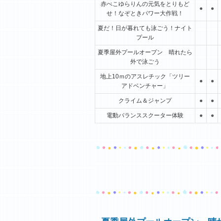
赤べこゆらりんの元気をとりもど
●
●
せ！なぞときパワー大作戦！
夏だ！日が暮れても泳ごう！ナイト
プール
夏季屋外プールオープン 晴れたら
外で泳ごう
地上10ｍのアスレチック「ツリー
●
●
アドベンチャー」
クライム＆ジャンプ
●
●
電動バランススクーター体験
●
●