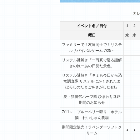
1月
2月
3月
カ
イベント名／日付
1
2
曜日
水
木
ファミリーで！友達同士で！リステ
ルサバイバルゲーム 7/25～
リステル謎解き「ー写真で巡る謎解
きの旅ーあの日見た景色」
リステル謎解き「キミも今日から恐
竜調査隊!リステルにかくされたま
ぼろしのたまごをさがしだせ!」
夏・猪苗代ハーブ園 ひまわり迷路
期間のお知らせ
7/11～ ブルーベリー狩り ホテル
隣 れいちゃん農場
期間限定販売！ラベンダーソフトク
●
●
リーム