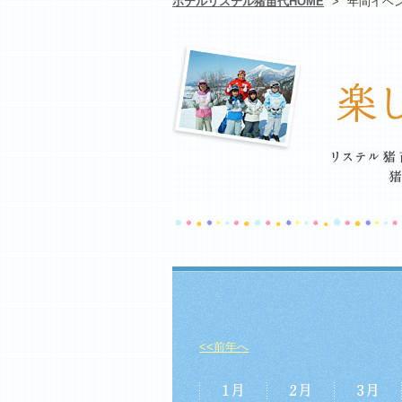
ホテルリステル猪苗代HOME
>
年間イベ
<<前年へ