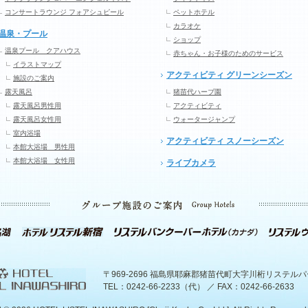
コンサートラウンジ フォアシュピール
ペットホテル
カラオケ
温泉・プール
ショップ
温泉プール クアハウス
赤ちゃん・お子様のためのサービス
イラストマップ
アクティビティ グリーンシーズン
施設のご案内
露天風呂
猪苗代ハーブ園
露天風呂男性用
アクティビティ
露天風呂女性用
ウォータージャンプ
室内浴場
アクティビティ スノーシーズン
本館大浴場 男性用
本館大浴場 女性用
ライブカメラ
〒969-2696 福島県耶麻郡猪苗代町大字川桁リステル
TEL：0242-66-2233（代） ／ FAX：0242-66-2633