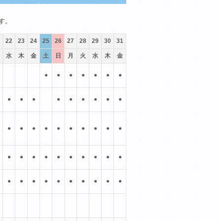
10月
11月
12月
す。
22
23
24
25
26
27
28
29
30
31
水
木
金
土
日
月
火
水
木
金
●
●
●
●
●
●
●
●
●
●
●
●
●
●
●
●
●
●
●
●
●
●
●
●
●
●
●
●
●
●
●
●
●
●
●
●
●
●
●
●
●
●
●
●
●
●