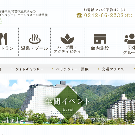
磐梯高原/猪苗代温泉湯元の
ズンリゾート ホテルリステル猪苗代
ハーブ園・
団
ストラン
温泉・プール
館内施設
アクティビティ
グル