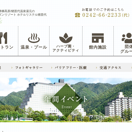
磐梯高原/猪苗代温泉湯元の
ズンリゾート ホテルリステル猪苗代
ハーブ園・
団
ストラン
温泉・プール
館内施設
アクティビティ
グル