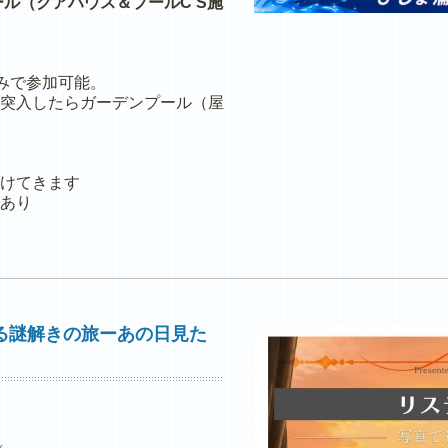
ル（クアハウス＆プールC'S施
のみで参加可能。
突入したらガーデンプール（屋
けてきます
あり
る謎解きの旅ーあの日見た