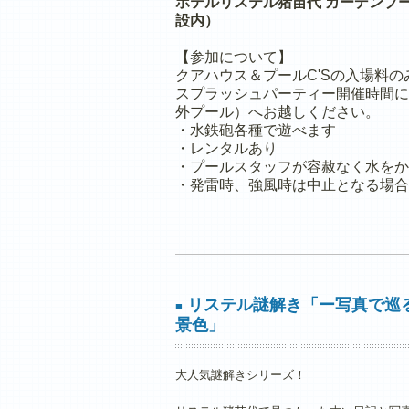
ホテルリステル猪苗代 ガーデンプー
設内）
【参加について】
クアハウス＆プールC'Sの入場料
スプラッシュパーティー開催時間に
外プール）へお越しください。
・水鉄砲各種で遊べます
・レンタルあり
・プールスタッフが容赦なく水をか
・発雷時、強風時は中止となる場合
リステル謎解き「ー写真で巡
■
景色」
大人気謎解きシリーズ！