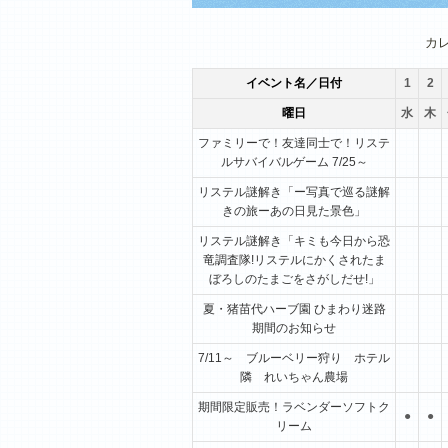
1月
2月
3月
カ
イベント名／日付
1
2
曜日
水
木
ファミリーで！友達同士で！リステ
ルサバイバルゲーム 7/25～
リステル謎解き「ー写真で巡る謎解
きの旅ーあの日見た景色」
リステル謎解き「キミも今日から恐
竜調査隊!リステルにかくされたま
ぼろしのたまごをさがしだせ!」
夏・猪苗代ハーブ園 ひまわり迷路
期間のお知らせ
7/11～ ブルーベリー狩り ホテル
隣 れいちゃん農場
期間限定販売！ラベンダーソフトク
●
●
リーム