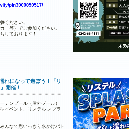
ivity/pln3000050517/
参
ください。
カー等）でご参加ください。
ちしております！
しょ濡れになって遊ぼう！「リ
ー」開催！
ーデンプール（屋外プール）
型イベント、リステル スプラ
みんなで思いっきり水かけバト