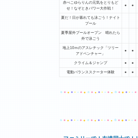
赤べこゆらりんの元気をとりもど
●
●
せ！なぞときパワー大作戦！
夏だ！日が暮れても泳ごう！ナイト
プール
夏季屋外プールオープン 晴れたら
外で泳ごう
地上10ｍのアスレチック「ツリー
●
●
アドベンチャー」
クライム＆ジャンプ
●
●
電動バランススクーター体験
●
●