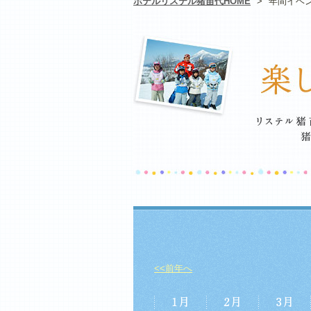
ホテルリステル猪苗代HOME
>
年間イベ
<<前年へ