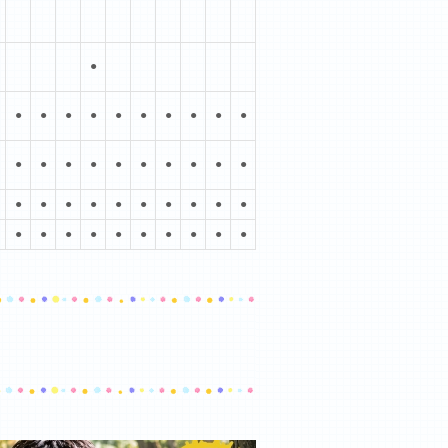
●
●
●
●
●
●
●
●
●
●
●
●
●
●
●
●
●
●
●
●
●
●
●
●
●
●
●
●
●
●
●
●
●
●
●
●
●
●
●
●
●