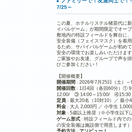
ファミリーで！友達同士で！
■
7/25～
この夏、ホテルリステル猪苗代に新
イバルゲーム」が期間限定でオープ
敷地内の特設フィールドを舞台に、
安全装備（フェイスマスク）を着用
るため、サバイバルゲームが初めて
安全の環境でお楽しみいただけます
ご家族やお友達、グループで声を掛
ひご参加ください！
【開催概要】
開催期間
2026年7月25日（土）
：
開催回数
1日4回（各回60分）① 9:3
：
12:00/ ③ 14:00～15:00/ ④15:30
定員
最大20名（10対10）／ 最小
：
料金
大人 2,000円 ／ 小学生 1,0
：
対象
5歳以上推奨（※小学生以下
：
ゲーム形式
特設フィールド内での
：
の安全装備は施設側で用意します）
予約方法
アソビュー！
：