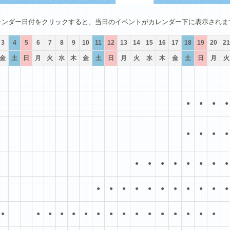
4月
5月
6月
7月
8月
9月
レンダー日付をクリックすると、当日のイベントがカレンダー下に表示されま
3
4
5
6
7
8
9
10
11
12
13
14
15
16
17
18
19
20
21
金
土
日
月
火
水
木
金
土
日
月
火
水
木
金
土
日
月
火
●
●
●
●
●
●
●
●
●
●
●
●
●
●
●
●
●
●
●
●
●
●
●
●
●
●
●
●
●
●
●
●
●
●
●
●
●
●
●
●
●
●
●