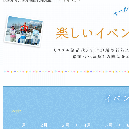
ホテルリステル猪苗代HOME
>
年間イベント
<<前年へ