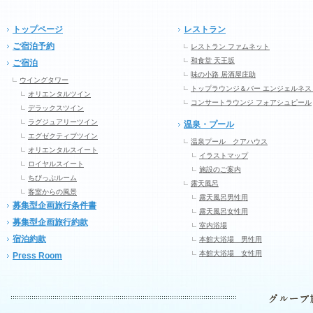
トップページ
レストラン
ご宿泊予約
レストラン ファムネット
和食堂 天王坂
ご宿泊
味の小路 居酒屋庄助
ウイングタワー
トップラウンジ＆バー エンジェルネス
オリエンタルツイン
コンサートラウンジ フォアシュピール
デラックスツイン
ラグジュアリーツイン
温泉・プール
エグゼクティブツイン
温泉プール クアハウス
オリエンタルスイート
イラストマップ
ロイヤルスイート
施設のご案内
ちびっぷルーム
露天風呂
客室からの風景
露天風呂男性用
募集型企画旅行条件書
露天風呂女性用
募集型企画旅行約款
室内浴場
宿泊約款
本館大浴場 男性用
本館大浴場 女性用
Press Room