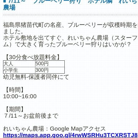
7/11～ ブルーベリー狩り ホテル隣 れいち
■
農場
福島県猪苗代町の名産、ブルーベリーが収穫時期を
ました。
ホテル敷地を出てすぐ、れいちゃん農場（スターフ
ム）で大きく育ったブルーベリー狩りはいかが？
【30分食べ放題料金】
大人
500円
小学生
300円
幼児無料-保護者同伴にて
【時間】
10:00~16:00
【期間】
７/11～お盆前後まで
れいちゃん農場：Google Mapアクセス
https://maps.app.goo.gl/4rwWSRHu3TCXRSTJ8