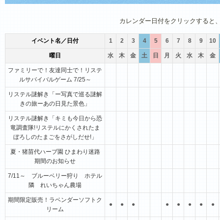
1月
2月
3月
4月
5月
6月
カレンダー日付をクリックすると
イベント名／日付
1
2
3
4
5
6
7
8
9
10
曜日
水
木
金
土
日
月
火
水
木
金
ファミリーで！友達同士で！リステ
ルサバイバルゲーム 7/25～
リステル謎解き「ー写真で巡る謎解
きの旅ーあの日見た景色」
リステル謎解き「キミも今日から恐
竜調査隊!リステルにかくされたま
ぼろしのたまごをさがしだせ!」
夏・猪苗代ハーブ園 ひまわり迷路
期間のお知らせ
7/11～ ブルーベリー狩り ホテル
隣 れいちゃん農場
期間限定販売！ラベンダーソフトク
●
●
●
●
●
●
●
●
リーム