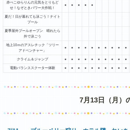
赤べこゆらりんの元気をとりもど
●
●
●
●
●
せ！なぞときパワー大作戦！
夏だ！日が暮れても泳ごう！ナイト
プール
夏季屋外プールオープン 晴れたら
外で泳ごう
地上10ｍのアスレチック「ツリー
●
●
●
●
●
●
●
●
●
●
アドベンチャー」
クライム＆ジャンプ
●
●
●
●
●
●
●
●
●
●
電動バランススクーター体験
●
●
●
●
●
●
●
●
●
●
7月13日（月