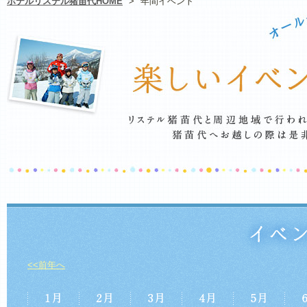
ホテルリステル猪苗代HOME
>
年間イベント
<<前年へ