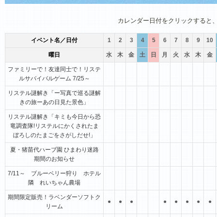
1月
2月
3月
4月
5月
6月
カレンダー日付をクリックすると
イベント名／日付
1
2
3
4
5
6
7
8
9
10
曜日
水
木
金
土
日
月
火
水
木
金
ファミリーで！友達同士で！リステ
ルサバイバルゲーム 7/25～
リステル謎解き「ー写真で巡る謎解
きの旅ーあの日見た景色」
リステル謎解き「キミも今日から恐
竜調査隊!リステルにかくされたま
ぼろしのたまごをさがしだせ!」
夏・猪苗代ハーブ園 ひまわり迷路
期間のお知らせ
7/11～ ブルーベリー狩り ホテル
隣 れいちゃん農場
期間限定販売！ラベンダーソフトク
●
●
●
●
●
●
●
●
リーム