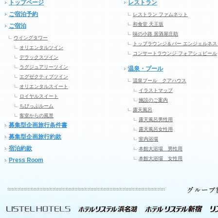
トップページ
レストラン
ご宿泊予約
レストラン ファムネット
和食堂 天王坂
ご宿泊
味の小路 居酒屋庄助
ウイングタワー
トップラウンジ＆バー エンジェルネス
オリエンタルツイン
コンサートラウンジ フォアシュピール
デラックスツイン
ラグジュアリーツイン
温泉・プール
エグゼクティブツイン
温泉プール クアハウス
オリエンタルスイート
イラストマップ
ロイヤルスイート
施設のご案内
ちびっぷルーム
露天風呂
客室からの風景
露天風呂男性用
募集型企画旅行条件書
露天風呂女性用
募集型企画旅行約款
室内浴場
宿泊約款
本館大浴場 男性用
本館大浴場 女性用
Press Room