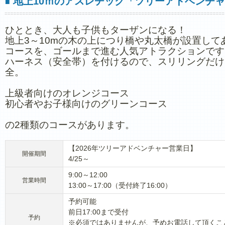
地上10ｍのアスレチック「ツリーアドベンチ
■
ひととき、大人も子供もターザンになる！
地上3～10mの木の上につり橋や丸太橋が設置して
コースを、ゴールまで進む人気アトラクションです
ハーネス（安全帯）を付けるので、スリリングだけ
全。
上級者向けのオレンジコース
初心者やお子様向けのグリーンコース
の2種類のコースがあります。
【2026年ツリーアドベンチャー営業日】
開催期間
4/25～
9:00～12:00
営業時間
13:00～17:00（受付終了16:00）
予約可能
前日17:00まで受付
予約
※必須ではありませんが、予めお電話して頂くこ