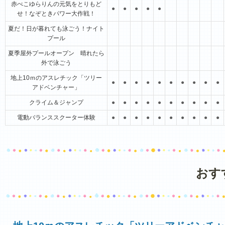
赤べこゆらりんの元気をとりもど
●
●
●
●
●
せ！なぞときパワー大作戦！
夏だ！日が暮れても泳ごう！ナイト
プール
夏季屋外プールオープン 晴れたら
外で泳ごう
地上10ｍのアスレチック「ツリー
●
●
●
●
●
●
●
●
●
●
アドベンチャー」
クライム＆ジャンプ
●
●
●
●
●
●
●
●
●
●
電動バランススクーター体験
●
●
●
●
●
●
●
●
●
●
おす