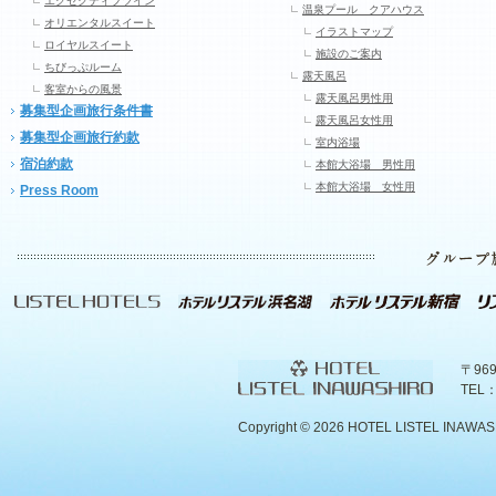
エグゼクティブツイン
温泉プール クアハウス
オリエンタルスイート
イラストマップ
ロイヤルスイート
施設のご案内
ちびっぷルーム
露天風呂
客室からの風景
露天風呂男性用
募集型企画旅行条件書
露天風呂女性用
募集型企画旅行約款
室内浴場
宿泊約款
本館大浴場 男性用
本館大浴場 女性用
Press Room
〒96
TEL：
Copyright ©
2026 HOTEL LISTEL INAWASHIR