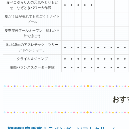
赤べこゆらりんの元気をとりもど
●
●
●
●
●
せ！なぞときパワー大作戦！
夏だ！日が暮れても泳ごう！ナイト
プール
夏季屋外プールオープン 晴れたら
外で泳ごう
地上10ｍのアスレチック「ツリー
●
●
●
●
●
●
●
●
●
●
アドベンチャー」
クライム＆ジャンプ
●
●
●
●
●
●
●
●
●
●
電動バランススクーター体験
●
●
●
●
●
●
●
●
●
●
おす