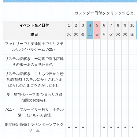
1月
2月
3月
4月
5月
6月
カレンダー日付をクリックすると
イベント名／日付
1
2
3
4
5
6
7
8
9
10
曜日
水
木
金
土
日
月
火
水
木
金
ファミリーで！友達同士で！リステ
ルサバイバルゲーム 7/25～
リステル謎解き「ー写真で巡る謎解
きの旅ーあの日見た景色」
リステル謎解き「キミも今日から恐
竜調査隊!リステルにかくされたま
ぼろしのたまごをさがしだせ!」
夏・猪苗代ハーブ園 ひまわり迷路
期間のお知らせ
7/11～ ブルーベリー狩り ホテル
隣 れいちゃん農場
期間限定販売！ラベンダーソフトク
●
●
●
●
●
●
●
●
リーム