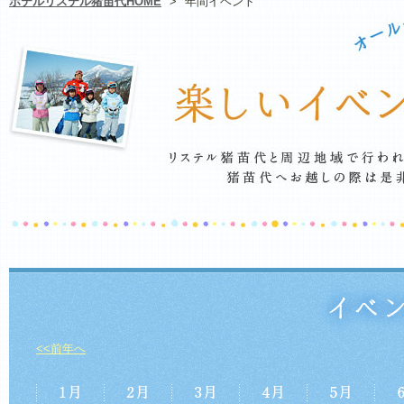
ホテルリステル猪苗代HOME
>
年間イベント
<<前年へ