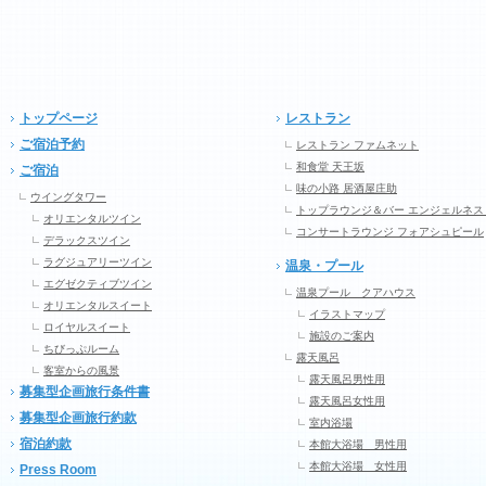
トップページ
レストラン
ご宿泊予約
レストラン ファムネット
和食堂 天王坂
ご宿泊
味の小路 居酒屋庄助
ウイングタワー
トップラウンジ＆バー エンジェルネス
オリエンタルツイン
コンサートラウンジ フォアシュピール
デラックスツイン
ラグジュアリーツイン
温泉・プール
エグゼクティブツイン
温泉プール クアハウス
オリエンタルスイート
イラストマップ
ロイヤルスイート
施設のご案内
ちびっぷルーム
露天風呂
客室からの風景
露天風呂男性用
募集型企画旅行条件書
露天風呂女性用
募集型企画旅行約款
室内浴場
宿泊約款
本館大浴場 男性用
本館大浴場 女性用
Press Room