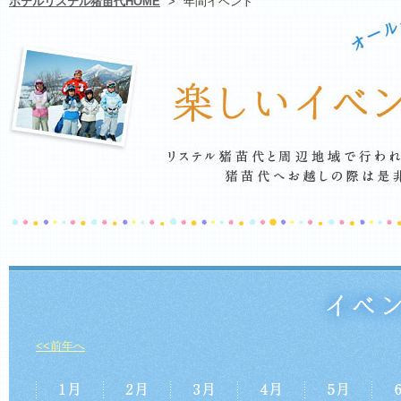
ホテルリステル猪苗代HOME
>
年間イベント
<<前年へ