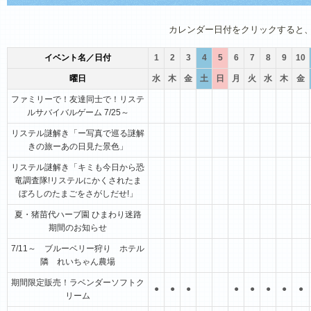
1月
2月
3月
4月
5月
6月
カレンダー日付をクリックすると
イベント名／日付
1
2
3
4
5
6
7
8
9
10
曜日
水
木
金
土
日
月
火
水
木
金
ファミリーで！友達同士で！リステ
ルサバイバルゲーム 7/25～
リステル謎解き「ー写真で巡る謎解
きの旅ーあの日見た景色」
リステル謎解き「キミも今日から恐
竜調査隊!リステルにかくされたま
ぼろしのたまごをさがしだせ!」
夏・猪苗代ハーブ園 ひまわり迷路
期間のお知らせ
7/11～ ブルーベリー狩り ホテル
隣 れいちゃん農場
期間限定販売！ラベンダーソフトク
●
●
●
●
●
●
●
●
リーム