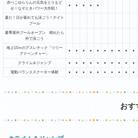
赤べこゆらりんの元気をとりもど
●
●
●
●
●
せ！なぞときパワー大作戦！
夏だ！日が暮れても泳ごう！ナイト
プール
夏季屋外プールオープン 晴れたら
外で泳ごう
地上10ｍのアスレチック「ツリー
●
●
●
●
●
●
●
●
●
●
アドベンチャー」
クライム＆ジャンプ
●
●
●
●
●
●
●
●
●
●
電動バランススクーター体験
●
●
●
●
●
●
●
●
●
●
おす