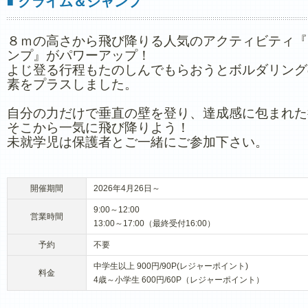
クライム＆ジャンプ
■
８ｍの高さから飛び降りる人気のアクティビティ『
ンプ』がパワーアップ！
よじ登る行程もたのしんでもらおうとボルダリング
素をプラスしました。
自分の力だけで垂直の壁を登り、達成感に包まれた
そこから一気に飛び降りよう！
未就学児は保護者とご一緒にご参加下さい。
開催期間
2026年4月26日～
9:00～12:00
営業時間
13:00～17:00（最終受付16:00）
予約
不要
中学生以上 900円/90P(レジャーポイント)
料金
4歳～小学生 600円/60P（レジャーポイント）