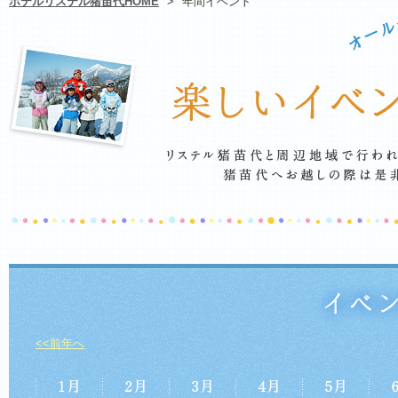
ホテルリステル猪苗代HOME
>
年間イベント
<<前年へ