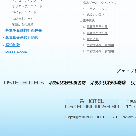
エグゼクティブツイン
温泉プール クアハウス
オリエンタルスイート
イラストマップ
ロイヤルスイート
施設のご案内
ちびっぷルーム
露天風呂
客室からの風景
露天風呂男性用
募集型企画旅行条件書
露天風呂女性用
募集型企画旅行約款
室内浴場
宿泊約款
本館大浴場 男性用
本館大浴場 女性用
Press Room
〒96
TEL：
Copyright ©
2026 HOTEL LISTEL INAWASHIR