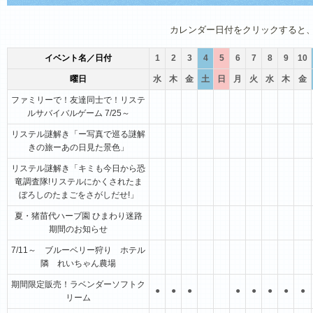
1月
2月
3月
4月
5月
6月
カレンダー日付をクリックすると
イベント名／日付
1
2
3
4
5
6
7
8
9
10
曜日
水
木
金
土
日
月
火
水
木
金
ファミリーで！友達同士で！リステ
ルサバイバルゲーム 7/25～
リステル謎解き「ー写真で巡る謎解
きの旅ーあの日見た景色」
リステル謎解き「キミも今日から恐
竜調査隊!リステルにかくされたま
ぼろしのたまごをさがしだせ!」
夏・猪苗代ハーブ園 ひまわり迷路
期間のお知らせ
7/11～ ブルーベリー狩り ホテル
隣 れいちゃん農場
期間限定販売！ラベンダーソフトク
●
●
●
●
●
●
●
●
リーム