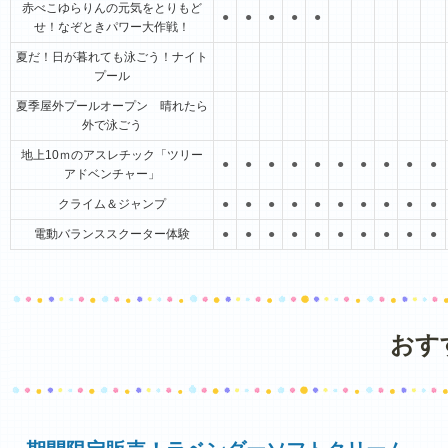
赤べこゆらりんの元気をとりもど
●
●
●
●
●
せ！なぞときパワー大作戦！
夏だ！日が暮れても泳ごう！ナイト
プール
夏季屋外プールオープン 晴れたら
外で泳ごう
地上10ｍのアスレチック「ツリー
●
●
●
●
●
●
●
●
●
●
アドベンチャー」
クライム＆ジャンプ
●
●
●
●
●
●
●
●
●
●
電動バランススクーター体験
●
●
●
●
●
●
●
●
●
●
おす