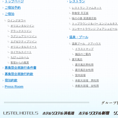
トップページ
レストラン
ご宿泊予約
レストラン ファムネット
和食堂 天王坂
ご宿泊
味の小路 居酒屋庄助
ウイングタワー
トップラウンジ＆バー エンジェルネス
オリエンタルツイン
コンサートラウンジ フォアシュピール
デラックスツイン
ラグジュアリーツイン
温泉・プール
エグゼクティブツイン
温泉プール クアハウス
オリエンタルスイート
イラストマップ
ロイヤルスイート
施設のご案内
ちびっぷルーム
露天風呂
客室からの風景
露天風呂男性用
募集型企画旅行条件書
露天風呂女性用
募集型企画旅行約款
室内浴場
宿泊約款
本館大浴場 男性用
本館大浴場 女性用
Press Room