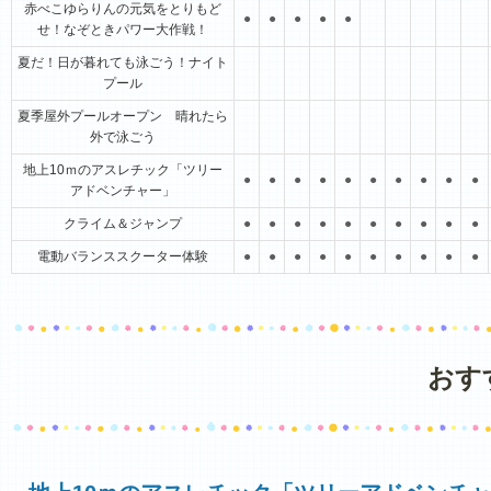
赤べこゆらりんの元気をとりもど
●
●
●
●
●
せ！なぞときパワー大作戦！
夏だ！日が暮れても泳ごう！ナイト
プール
夏季屋外プールオープン 晴れたら
外で泳ごう
地上10ｍのアスレチック「ツリー
●
●
●
●
●
●
●
●
●
●
アドベンチャー」
クライム＆ジャンプ
●
●
●
●
●
●
●
●
●
●
電動バランススクーター体験
●
●
●
●
●
●
●
●
●
●
おす