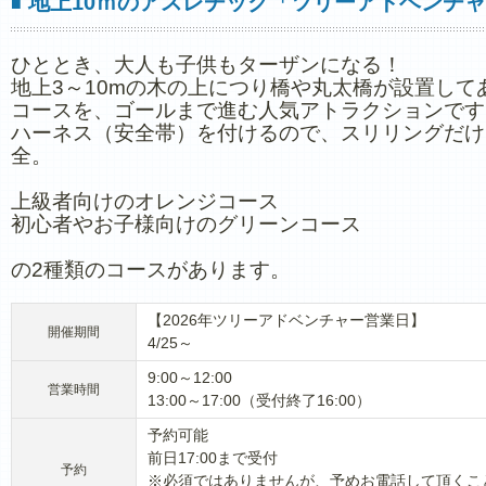
地上10ｍのアスレチック「ツリーアドベンチ
■
ひととき、大人も子供もターザンになる！
地上3～10mの木の上につり橋や丸太橋が設置して
コースを、ゴールまで進む人気アトラクションです
ハーネス（安全帯）を付けるので、スリリングだけ
全。
上級者向けのオレンジコース
初心者やお子様向けのグリーンコース
の2種類のコースがあります。
【2026年ツリーアドベンチャー営業日】
開催期間
4/25～
9:00～12:00
営業時間
13:00～17:00（受付終了16:00）
予約可能
前日17:00まで受付
予約
※必須ではありませんが、予めお電話して頂くこ