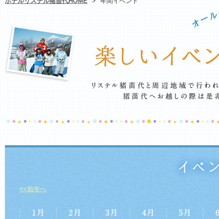
ホテルリステル猪苗代HOME
>
年間イベント
<<前年へ