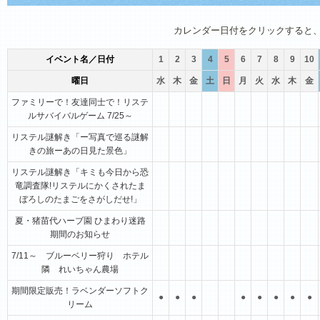
1月
2月
3月
4月
5月
6月
カレンダー日付をクリックすると
イベント名／日付
1
2
3
4
5
6
7
8
9
10
曜日
水
木
金
土
日
月
火
水
木
金
ファミリーで！友達同士で！リステ
ルサバイバルゲーム 7/25～
リステル謎解き「ー写真で巡る謎解
きの旅ーあの日見た景色」
リステル謎解き「キミも今日から恐
竜調査隊!リステルにかくされたま
ぼろしのたまごをさがしだせ!」
夏・猪苗代ハーブ園 ひまわり迷路
期間のお知らせ
7/11～ ブルーベリー狩り ホテル
隣 れいちゃん農場
期間限定販売！ラベンダーソフトク
●
●
●
●
●
●
●
●
リーム