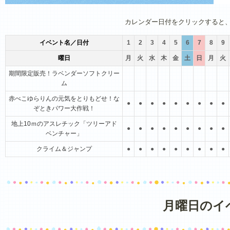
1月
2月
3月
4月
5月
6月
カレンダー日付をクリックすると
イベント名／日付
1
2
3
4
5
6
7
8
9
曜日
月
火
水
木
金
土
日
月
火
期間限定販売！ラベンダーソフトクリー
ム
赤べこゆらりんの元気をとりもどせ！な
●
●
●
●
●
●
●
●
●
ぞときパワー大作戦！
地上10ｍのアスレチック「ツリーアド
●
●
●
●
●
●
●
●
●
ベンチャー」
クライム＆ジャンプ
●
●
●
●
●
●
●
●
●
月曜日のイ