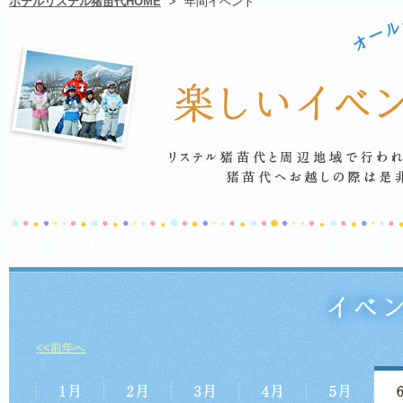
ホテルリステル猪苗代HOME
>
年間イベント
<<前年へ