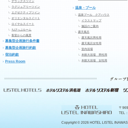
デラックスツイン
ラグジュアリーツイン
温泉・プール
エグゼクティブツイン
温泉プール クアハウス
オリエンタルスイート
イラストマップ
ロイヤルスイート
施設のご案内
ちびっぷルーム
露天風呂
客室からの風景
露天風呂男性用
募集型企画旅行条件書
露天風呂女性用
募集型企画旅行約款
室内浴場
宿泊約款
本館大浴場 男性用
本館大浴場 女性用
Press Room
〒96
TEL：
Copyright ©
2026 HOTEL LISTEL INAWASHIR