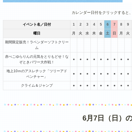
1月
2月
3月
4月
5月
6月
カレンダー日付をクリックすると
イベント名／日付
1
2
3
4
5
6
7
8
9
曜日
月
火
水
木
金
土
日
月
火
期間限定販売！ラベンダーソフトクリー
ム
赤べこゆらりんの元気をとりもどせ！な
●
●
●
●
●
●
●
●
●
ぞときパワー大作戦！
地上10ｍのアスレチック「ツリーアド
●
●
●
●
●
●
●
●
●
ベンチャー」
クライム＆ジャンプ
●
●
●
●
●
●
●
●
●
6月7日（日）