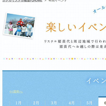
ホテルリステル猪苗代HOME
>
年間イベント
<<前年へ