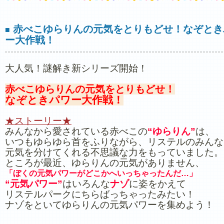
赤べこゆらりんの元気をとりもどせ！なぞとき
■
ー大作戦！
大人気！謎解き新シリーズ開始！
赤べこゆらりんの元気をとりもどせ！
なぞときパワー大作戦！
★ストーリー★
みんなから愛されている赤べこの
“ゆらりん”
は、
いつもゆらゆら首をふりながら、リステルのみんな
元気を分けてくれる不思議な力をもっていました。
ところが最近、ゆらりんの元気がありません、
「ぼくの元気パワーがどこかへいっちゃったんだ…」
“元気パワー”
はいろんな
ナゾ
に姿をかえて
リステルパークにちらばっちゃったみたい！
ナゾをといてゆらりんの元気パワーを集めよう！