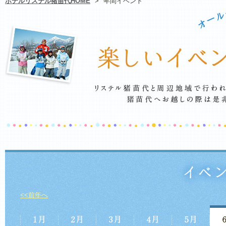
ホテルリステル猪苗代HOME
>
年間イベント
<<前年へ