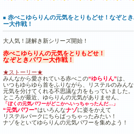
赤べこゆらりんの元気をとりもどせ！なぞとき
■
ー大作戦！
大人気！謎解き新シリーズ開始！
赤べこゆらりんの元気をとりもどせ！
なぞときパワー大作戦！
★ストーリー★
みんなから愛されている赤べこの
“ゆらりん”
は、
いつもゆらゆら首をふりながら、リステルのみんな
元気を分けてくれる不思議な力をもっていました。
ところが最近、ゆらりんの元気がありません、
「ぼくの元気パワーがどこかへいっちゃったんだ…」
“元気パワー”
はいろんな
ナゾ
に姿をかえて
リステルパークにちらばっちゃったみたい！
ナゾをといてゆらりんの元気パワーを集めよう！