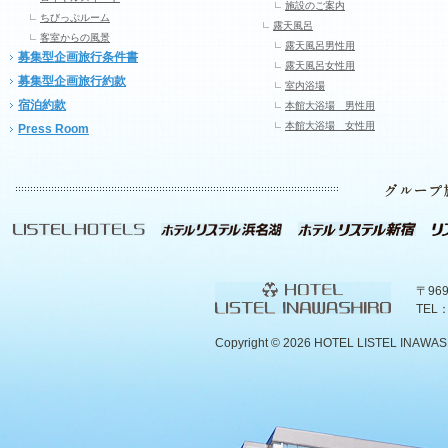
施設のご案内
ちびっぷルーム
露天風呂
客室からの風景
露天風呂男性用
募集型企画旅行条件書
露天風呂女性用
募集型企画旅行約款
室内浴場
宿泊約款
本館大浴場 男性用
本館大浴場 女性用
Press Room
〒96
TEL：
Copyright ©
2026 HOTEL LISTEL INAWASHIR