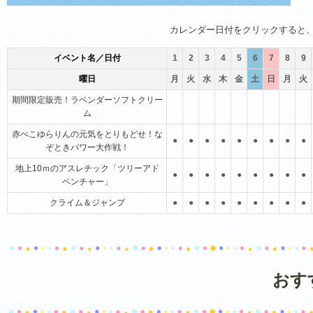
1月
2月
3月
4月
5月
6月
カレンダー日付をクリックすると
イベント名／日付
1
2
3
4
5
6
7
8
9
曜日
月
火
水
木
金
土
日
月
火
期間限定販売！ラベンダーソフトクリー
ム
赤べこゆらりんの元気をとりもどせ！な
●
●
●
●
●
●
●
●
●
ぞときパワー大作戦！
地上10ｍのアスレチック「ツリーアド
●
●
●
●
●
●
●
●
●
ベンチャー」
クライム＆ジャンプ
●
●
●
●
●
●
●
●
●
おす