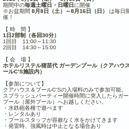
期間中の
毎週土曜日・日曜日
に開催
※お盆期間
8月8日（土）～8月16日（日）
は毎日
催！
【 時 間 】
1日2部制（各回30分）
1回目 11:00～11:30
2回目 14:30～15:00
【 会 場 】
ホテルリステル猪苗代 ガーデンプール（クアハウ
ールC'S施設内）
【参加について】
クアハウス＆プールC'Sの入場料のみで参加可能。
スプラッシュパーティー開催時間に突入したらガー
プール（屋外プール）へお越しください。
・水鉄砲各種で遊べます
・レンタルあり
・プールスタッフが容赦なく水をかけてきます
・発雷時、強風時は中止となる場合あり