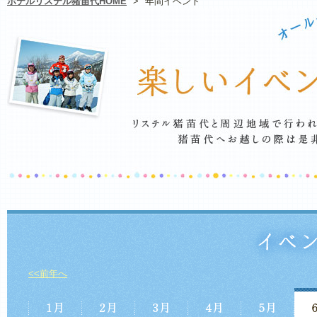
ホテルリステル猪苗代HOME
>
年間イベント
<<前年へ