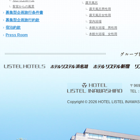
ちびっぷルーム
露天風呂
客室からの風景
露天風呂男性用
募集型企画旅行条件書
露天風呂女性用
募集型企画旅行約款
室内浴場
宿泊約款
本館大浴場 男性用
本館大浴場 女性用
Press Room
〒96
TEL：
Copyright ©
2026 HOTEL LISTEL INAWASHIR