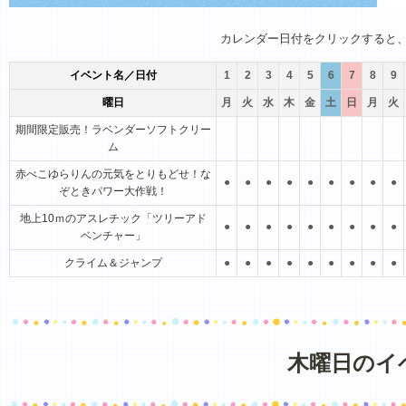
1月
2月
3月
4月
5月
6月
カレンダー日付をクリックすると
イベント名／日付
1
2
3
4
5
6
7
8
9
曜日
月
火
水
木
金
土
日
月
火
期間限定販売！ラベンダーソフトクリー
ム
赤べこゆらりんの元気をとりもどせ！な
●
●
●
●
●
●
●
●
●
ぞときパワー大作戦！
地上10ｍのアスレチック「ツリーアド
●
●
●
●
●
●
●
●
●
ベンチャー」
クライム＆ジャンプ
●
●
●
●
●
●
●
●
●
木曜日のイ