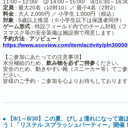
11:00～12:00/ ③ 14:00～15:00/ ④15:30～16:3
定員
最大20名（10対10）／ 最小4名（2対2）
：
料金
大人 2,000円 ／ 小学生 1,000円（税込）
：
対象
5歳以上推奨（※小学生以下は保護者同伴）
：
ゲーム形式
特設フィールド内でのチーム対戦（フ
：
スマスク等の安全装備は施設側で用意します）
予約方法
アソビュー！
：
https://www.asoview.com/item/activity/pln3000
【ご参加にあたっての注意事項】
水分補給のため、
飲み物を必ずご持参
ください。
安全のため、動きやすい靴（スニーカー等）でご参
ださい。
皆様のご予約・ご参加を心よりお待ちしております
【8/1～8/30】この夏、びしょ濡れになって遊
■
う！「リステル スプラッシュパーティー」開催