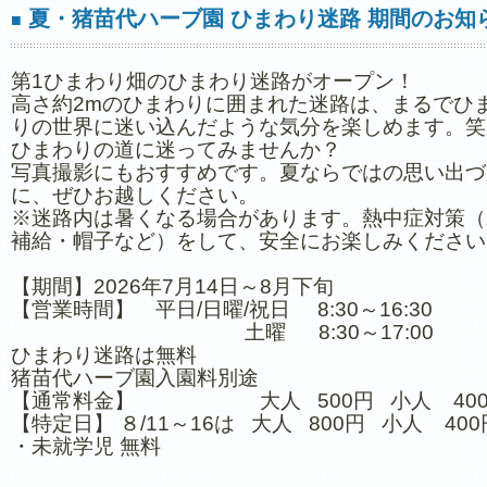
夏・猪苗代ハーブ園 ひまわり迷路 期間のお知
■
第1ひまわり畑のひまわり迷路がオープン！
高さ約2mのひまわりに囲まれた迷路は、まるでひ
りの世界に迷い込んだような気分を楽しめます。笑
ひまわりの道に迷ってみませんか？
写真撮影にもおすすめです。夏ならではの思い出づ
に、ぜひお越しください。
※迷路内は暑くなる場合があります。熱中症対策（
補給・帽子など）をして、安全にお楽しみください
【期間】2026年7月14日～8月下旬
【営業時間】 平日/日曜/祝日 8:30～16:30
土曜 8:30～17:00
ひまわり迷路は無料
猪苗代ハーブ園入園料別途
【通常料金】 大人 500円 小人 40
【特定日】 ８/11～16は 大人 800円 小人 400
・未就学児 無料