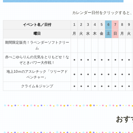
1月
2月
3月
4月
5月
6月
カレンダー日付をクリックすると
イベント名／日付
1
2
3
4
5
6
7
8
9
曜日
月
火
水
木
金
土
日
月
火
期間限定販売！ラベンダーソフトクリー
ム
赤べこゆらりんの元気をとりもどせ！な
●
●
●
●
●
●
●
●
●
ぞときパワー大作戦！
地上10ｍのアスレチック「ツリーアド
●
●
●
●
●
●
●
●
●
ベンチャー」
クライム＆ジャンプ
●
●
●
●
●
●
●
●
●
おす