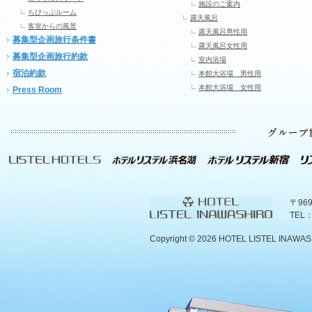
施設のご案内
ちびっぷルーム
露天風呂
客室からの風景
露天風呂男性用
募集型企画旅行条件書
露天風呂女性用
募集型企画旅行約款
室内浴場
宿泊約款
本館大浴場 男性用
本館大浴場 女性用
Press Room
〒96
TEL：
Copyright ©
2026 HOTEL LISTEL INAWASHIR