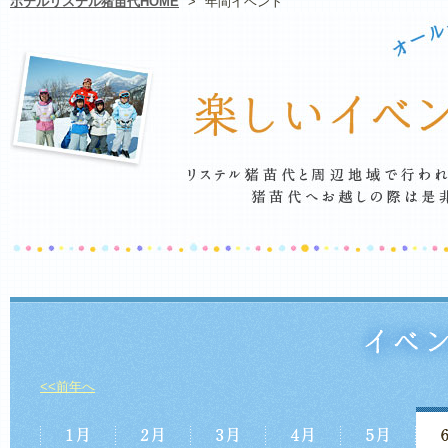
ホテルリステル猪苗代HOME
>
年間イベント
<<前年へ