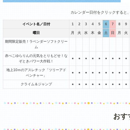
1月
2月
3月
4月
5月
6月
カレンダー日付をクリックすると
イベント名／日付
1
2
3
4
5
6
7
8
9
曜日
月
火
水
木
金
土
日
月
火
期間限定販売！ラベンダーソフトクリー
ム
赤べこゆらりんの元気をとりもどせ！な
●
●
●
●
●
●
●
●
●
ぞときパワー大作戦！
地上10ｍのアスレチック「ツリーアド
●
●
●
●
●
●
●
●
●
ベンチャー」
クライム＆ジャンプ
●
●
●
●
●
●
●
●
●
おす