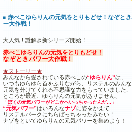
赤べこゆらりんの元気をとりもどせ！なぞとき
■
ー大作戦！
大人気！謎解き新シリーズ開始！
赤べこゆらりんの元気をとりもどせ！
なぞときパワー大作戦！
★ストーリー★
みんなから愛されている赤べこの
“ゆらりん”
は、
いつもゆらゆら首をふりながら、リステルのみんな
元気を分けてくれる不思議な力をもっていました。
ところが最近、ゆらりんの元気がありません、
「ぼくの元気パワーがどこかへいっちゃったんだ…」
“元気パワー”
はいろんな
ナゾ
に姿をかえて
リステルパークにちらばっちゃったみたい！
ナゾをといてゆらりんの元気パワーを集めよう！