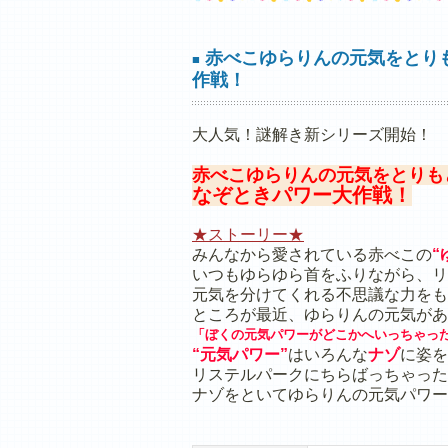
赤べこゆらりんの元気をとり
■
作戦！
大人気！謎解き新シリーズ開始！
赤べこゆらりんの元気をとりも
なぞときパワー大作戦！
★ストーリー★
みんなから愛されている赤べこの
“
いつもゆらゆら首をふりながら、リ
元気を分けてくれる不思議な力をも
ところが最近、ゆらりんの元気があ
「ぼくの元気パワーがどこかへいっちゃっ
“元気パワー”
はいろんな
ナゾ
に姿を
リステルパークにちらばっちゃった
ナゾをといてゆらりんの元気パワー