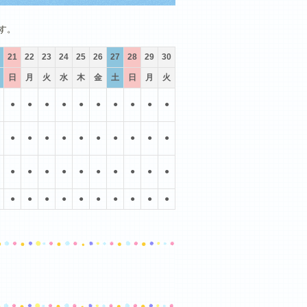
10月
11月
12月
す。
21
22
23
24
25
26
27
28
29
30
日
月
火
水
木
金
土
日
月
火
●
●
●
●
●
●
●
●
●
●
●
●
●
●
●
●
●
●
●
●
●
●
●
●
●
●
●
●
●
●
●
●
●
●
●
●
●
●
●
●