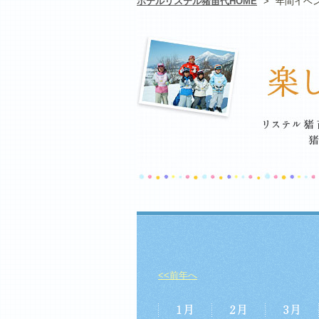
ホテルリステル猪苗代HOME
>
年間イベ
<<前年へ