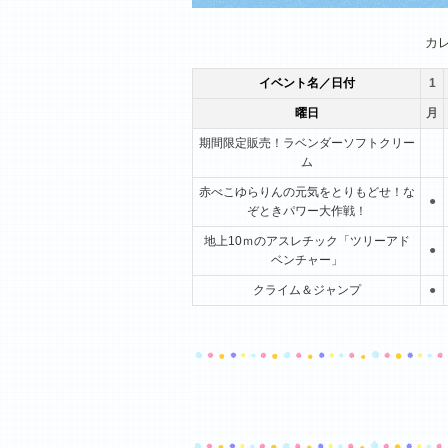
1月
2月
3月
カ
イベント名／日付
1
曜日
月
期間限定販売！ラベンダーソフトクリー
ム
赤べこゆらりんの元気をとりもどせ！な
●
ぞときパワー大作戦！
地上10ｍのアスレチック「ツリーアド
●
ベンチャー」
クライム＆ジャンプ
●