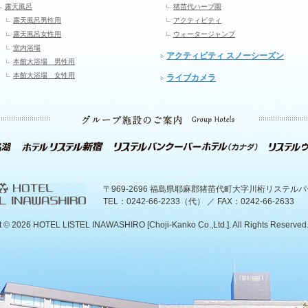
露天風呂
猪苗代ハーブ園
露天風呂男性用
アクティビティ
露天風呂女性用
ウォータージャンプ
室内浴場
アクティビティ スノーシーズン
本館大浴場 男性用
本館大浴場 女性用
ライブカメラ
〒969-2696 福島県耶麻郡猪苗代町大字川桁リステル
TEL：0242-66-2233（代） ／ FAX：0242-66-2633
t ©
2026 HOTEL LISTEL INAWASHIRO [Choji-Kanko Co.,Ltd.]. All Rights Reserved