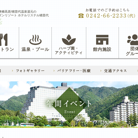
磐梯高原/猪苗代温泉湯元の
ズンリゾート ホテルリステル猪苗代
ハーブ園・
団
ストラン
温泉・プール
館内施設
アクティビティ
グル