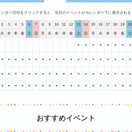
4月
5月
6月
7月
8月
9月
レンダー日付をクリックすると、当日のイベントがカレンダー下に表示されま
2
3
4
5
6
7
8
9
10
11
12
13
14
15
16
17
18
19
20
火
水
木
金
土
日
月
火
水
木
金
土
日
月
火
水
木
金
土
●
●
●
●
●
●
●
●
●
●
●
●
●
●
●
●
●
●
●
●
●
●
●
●
●
●
●
●
●
●
●
●
●
●
●
●
●
●
●
●
●
●
●
●
●
●
●
●
●
●
●
●
●
●
●
●
●
●
●
●
●
●
●
●
●
おすすめイベント