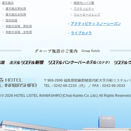
露天風呂
猪苗代ハーブ園
露天風呂男性用
アクティビティ
露天風呂女性用
ウォータージャンプ
室内浴場
アクティビティ スノーシーズン
本館大浴場 男性用
本館大浴場 女性用
ライブカメラ
〒969-2696 福島県耶麻郡猪苗代町大字川桁リステル
TEL：0242-66-2233（代） ／ FAX：0242-66-2633
t ©
2026 HOTEL LISTEL INAWASHIRO [Choji-Kanko Co.,Ltd.]. All Rights Reserved