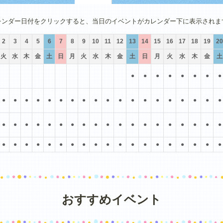
4月
5月
6月
7月
8月
9月
レンダー日付をクリックすると、当日のイベントがカレンダー下に表示されま
2
3
4
5
6
7
8
9
10
11
12
13
14
15
16
17
18
19
20
火
水
木
金
土
日
月
火
水
木
金
土
日
月
火
水
木
金
土
●
●
●
●
●
●
●
●
●
●
●
●
●
●
●
●
●
●
●
●
●
●
●
●
●
●
●
●
●
●
●
●
●
●
●
●
●
●
●
●
●
●
●
●
●
●
●
●
●
●
●
●
●
●
●
●
●
●
●
●
●
●
●
●
●
おすすめイベント