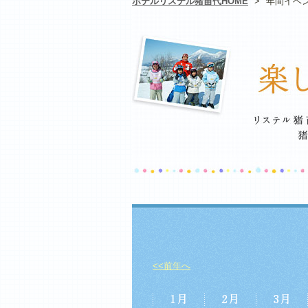
ホテルリステル猪苗代HOME
>
年間イベ
<<前年へ