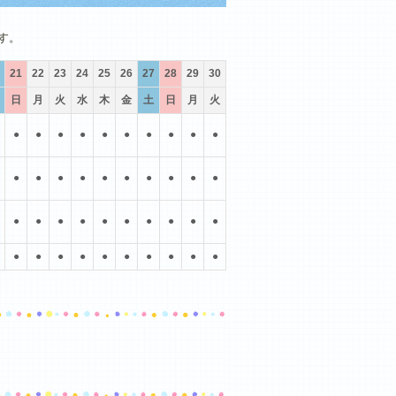
10月
11月
12月
す。
21
22
23
24
25
26
27
28
29
30
日
月
火
水
木
金
土
日
月
火
●
●
●
●
●
●
●
●
●
●
●
●
●
●
●
●
●
●
●
●
●
●
●
●
●
●
●
●
●
●
●
●
●
●
●
●
●
●
●
●