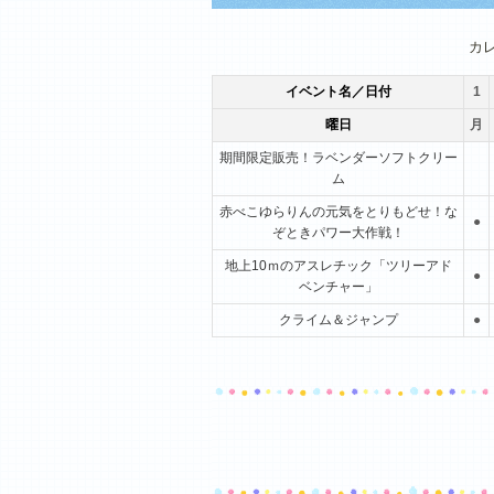
1月
2月
3月
カ
イベント名／日付
1
曜日
月
期間限定販売！ラベンダーソフトクリー
ム
赤べこゆらりんの元気をとりもどせ！な
●
ぞときパワー大作戦！
地上10ｍのアスレチック「ツリーアド
●
ベンチャー」
クライム＆ジャンプ
●