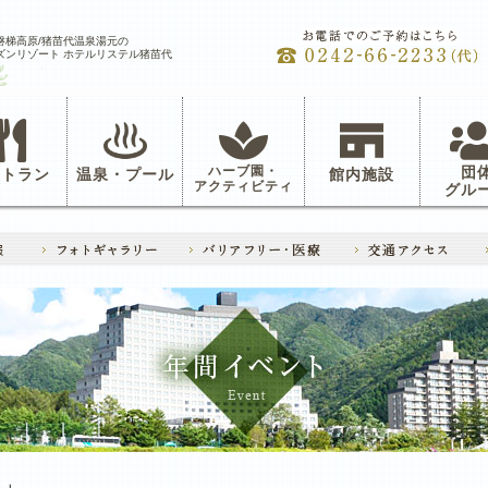
磐梯高原/猪苗代温泉湯元の
ズンリゾート ホテルリステル猪苗代
ハーブ園・
団
ストラン
温泉・プール
館内施設
アクティビティ
グル