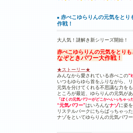
赤べこゆらりんの元気をとり
■
作戦！
大人気！謎解き新シリーズ開始！
赤べこゆらりんの元気をとりも
なぞときパワー大作戦！
★ストーリー★
みんなから愛されている赤べこの
“
いつもゆらゆら首をふりながら、リ
元気を分けてくれる不思議な力をも
ところが最近、ゆらりんの元気があ
「ぼくの元気パワーがどこかへいっちゃっ
“元気パワー”
はいろんな
ナゾ
に姿を
リステルパークにちらばっちゃった
ナゾをといてゆらりんの元気パワー