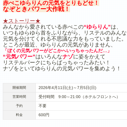
赤べこゆらりんの元気をとりもどせ！
なぞときパワー大作戦！
★ストーリー★
みんなから愛されている赤べこの
“ゆらりん”
は、
いつもゆらゆら首をふりながら、リステルのみんな
元気を分けてくれる不思議な力をもっていました。
ところが最近、ゆらりんの元気がありません、
「ぼくの元気パワーがどこかへいっちゃったんだ…」
“元気パワー”
はいろんな
ナゾ
に姿をかえて
リステルパークにちらばっちゃったみたい！
ナゾをといてゆらりんの元気パワーを集めよう！
2026年4月11日(土)～7月5日(日)
開催期間
受付時間 9:00～21:00（ホテルフロントへ）
営業時間
不要
予約
600円
料金