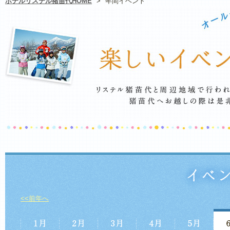
ホテルリステル猪苗代HOME
>
年間イベント
<<前年へ