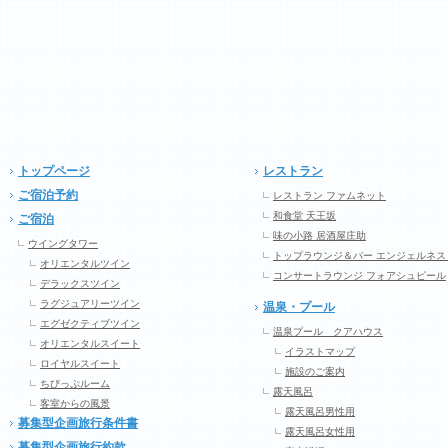
トップページ
レストラン
ご宿泊予約
レストラン ファムネット
和食堂 天王坂
ご宿泊
味の小路 居酒屋庄助
ウイングタワー
トップラウンジ＆バー エンジェルネス
オリエンタルツイン
コンサートラウンジ フォアシュピール
デラックスツイン
ラグジュアリーツイン
温泉・プール
エグゼクティブツイン
温泉プール クアハウス
オリエンタルスイート
イラストマップ
ロイヤルスイート
施設のご案内
ちびっぷルーム
露天風呂
客室からの風景
露天風呂男性用
募集型企画旅行条件書
露天風呂女性用
募集型企画旅行約款