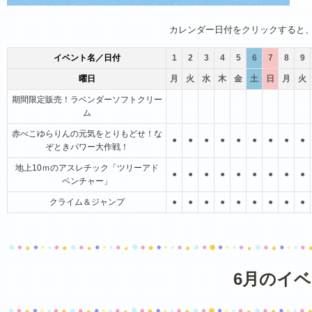
1月
2月
3月
4月
5月
6月
カレンダー日付をクリックすると
イベント名／日付
1
2
3
4
5
6
7
8
9
曜日
月
火
水
木
金
土
日
月
火
期間限定販売！ラベンダーソフトクリー
ム
赤べこゆらりんの元気をとりもどせ！な
●
●
●
●
●
●
●
●
●
ぞときパワー大作戦！
地上10ｍのアスレチック「ツリーアド
●
●
●
●
●
●
●
●
●
ベンチャー」
クライム＆ジャンプ
●
●
●
●
●
●
●
●
●
6月のイ