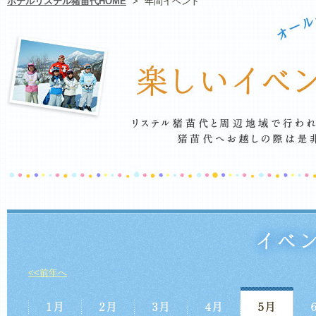
ホテルリステル猪苗代HOME
>
年間イベント
<<前年へ