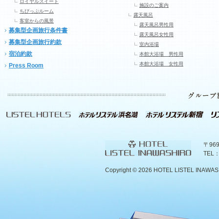
ロイヤルスイート
施設のご案内
ちびっぷルーム
露天風呂
客室からの風景
露天風呂男性用
募集型企画旅行条件書
露天風呂女性用
募集型企画旅行約款
室内浴場
宿泊約款
本館大浴場 男性用
本館大浴場 女性用
Press Room
〒96
TEL：
Copyright ©
2026 HOTEL LISTEL INAWASHIR