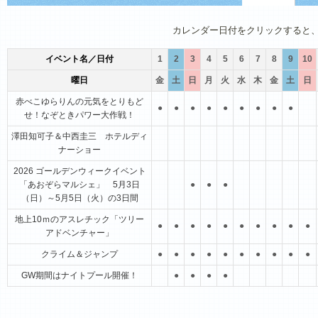
1月
2月
3月
4月
5月
6月
カレンダー日付をクリックすると
イベント名／日付
1
2
3
4
5
6
7
8
9
10
曜日
金
土
日
月
火
水
木
金
土
日
赤べこゆらりんの元気をとりもど
●
●
●
●
●
●
●
●
●
せ！なぞときパワー大作戦！
澤田知可子＆中西圭三 ホテルディ
ナーショー
2026 ゴールデンウィークイベント
「あおぞらマルシェ」 5月3日
●
●
●
（日）～5月5日（火）の3日間
地上10ｍのアスレチック「ツリー
●
●
●
●
●
●
●
●
●
●
アドベンチャー」
クライム＆ジャンプ
●
●
●
●
●
●
●
●
●
●
GW期間はナイトプール開催！
●
●
●
●