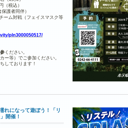
00円（税込）
は保護者同伴）
チーム対戦（フェイスマスク等
ivity/pln3000050517/
参
ください。
カー等）でご参加ください。
ちしております！
しょ濡れになって遊ぼう！「リ
ー」開催！