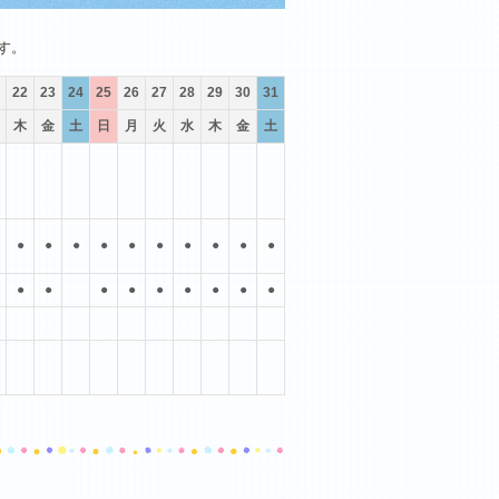
10月
11月
12月
す。
22
23
24
25
26
27
28
29
30
31
木
金
土
日
月
火
水
木
金
土
●
●
●
●
●
●
●
●
●
●
●
●
●
●
●
●
●
●
●