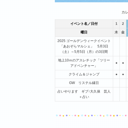
1月
2月
3月
カ
イベント名／日付
1
2
曜日
木
金
2025 ゴールデンウィークイベント
「あおぞらマルシェ」 5月3日
（土）～5月5日（月）の3日間
地上10ｍのアスレチック「ツリー
●
●
アドベンチャー」
クライム＆ジャンプ
●
●
GW リステル縁日
占いやります ギブ↑大久保 芸人
＋占い