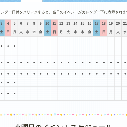
4月
5月
6月
7月
8月
9月
レンダー日付をクリックすると、当日のイベントがカレンダー下に表示されま
3
4
5
6
7
8
9
10
11
12
13
14
15
16
17
18
19
20
21
土
日
月
火
水
木
金
土
日
月
火
水
木
金
土
日
月
火
水
●
●
●
●
●
●
●
●
●
●
●
●
●
●
●
●
●
●
●
●
●
●
●
●
●
●
●
●
●
●
●
●
●
●
●
●
●
●
●
●
●
●
●
●
●
●
●