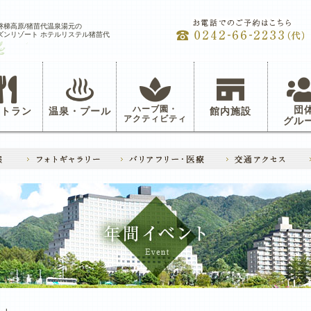
磐梯高原/猪苗代温泉湯元の
ズンリゾート ホテルリステル猪苗代
ハーブ園・
団
ストラン
温泉・プール
館内施設
アクティビティ
グル