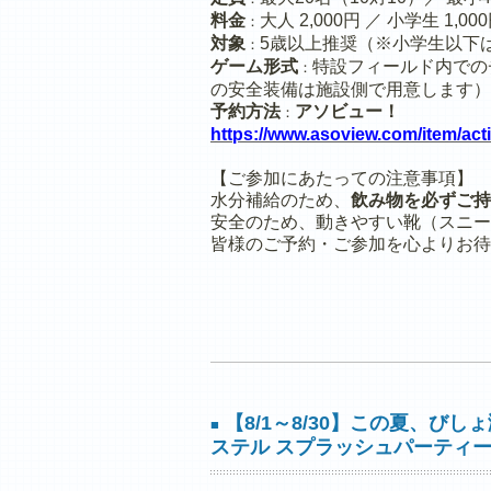
料金
大人 2,000円 ／ 小学生 1,0
：
対象
5歳以上推奨（※小学生以下
：
ゲーム形式
特設フィールド内での
：
の安全装備は施設側で用意します）
予約方法
アソビュー！
：
https://www.asoview.com/item/act
【ご参加にあたっての注意事項】
水分補給のため、
飲み物を必ずご持
安全のため、動きやすい靴（スニー
皆様のご予約・ご参加を心よりお待
【8/1～8/30】この夏、び
■
ステル スプラッシュパーティ