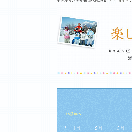
ホテルリステル猪苗代HOME
>
年間イベ
<<前年へ