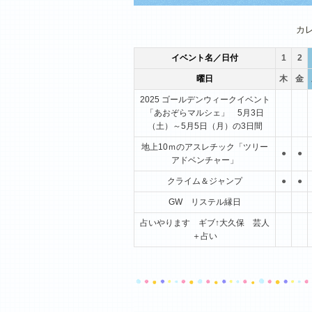
1月
2月
3月
カ
イベント名／日付
1
2
曜日
木
金
2025 ゴールデンウィークイベント
「あおぞらマルシェ」 5月3日
（土）～5月5日（月）の3日間
地上10ｍのアスレチック「ツリー
●
●
アドベンチャー」
クライム＆ジャンプ
●
●
GW リステル縁日
占いやります ギブ↑大久保 芸人
＋占い