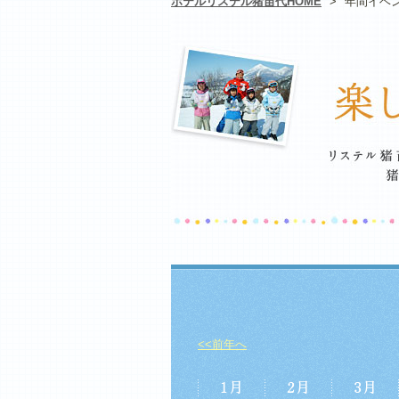
ホテルリステル猪苗代HOME
>
年間イベ
<<前年へ