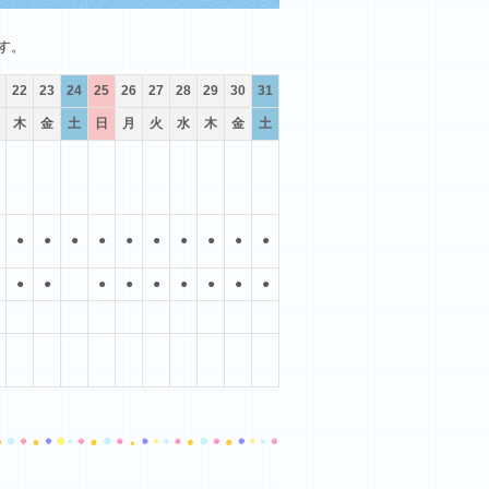
10月
11月
12月
す。
22
23
24
25
26
27
28
29
30
31
木
金
土
日
月
火
水
木
金
土
●
●
●
●
●
●
●
●
●
●
●
●
●
●
●
●
●
●
●