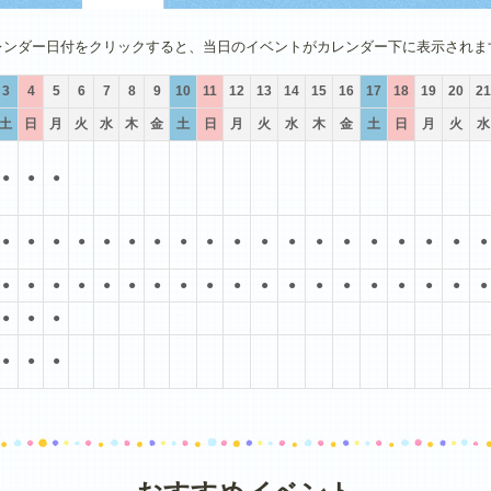
4月
5月
6月
7月
8月
9月
レンダー日付をクリックすると、当日のイベントがカレンダー下に表示されま
3
4
5
6
7
8
9
10
11
12
13
14
15
16
17
18
19
20
21
土
日
月
火
水
木
金
土
日
月
火
水
木
金
土
日
月
火
水
●
●
●
●
●
●
●
●
●
●
●
●
●
●
●
●
●
●
●
●
●
●
●
●
●
●
●
●
●
●
●
●
●
●
●
●
●
●
●
●
●
●
●
●
●
●
●