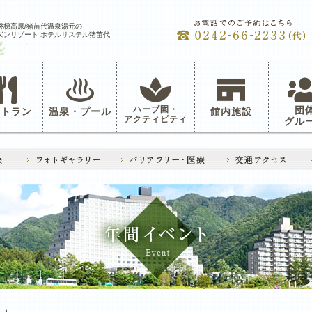
磐梯高原/猪苗代温泉湯元の
ズンリゾート ホテルリステル猪苗代
ハーブ園・
団
ストラン
温泉・プール
館内施設
アクティビティ
グル