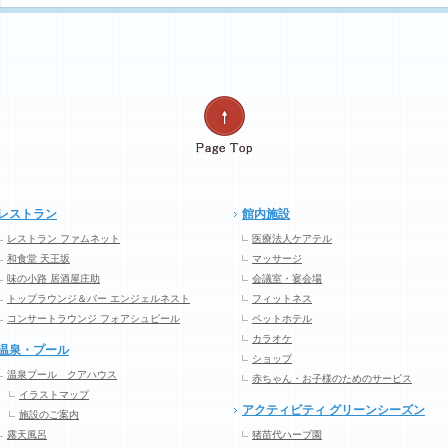
レストラン
館内施設
レストラン ファムネット
医療法人ケアテル
和食堂 天王坂
マッサージ
味の小路 居酒屋庄助
会議室・宴会場
トップラウンジ＆バー エンジェルネスト
フィットネス
コンサートラウンジ フォアシュピール
ペットホテル
カラオケ
温泉・プール
ショップ
温泉プール クアハウス
赤ちゃん・お子様のためのサービス
イラストマップ
アクティビティ グリーンシーズン
施設のご案内
露天風呂
猪苗代ハーブ園