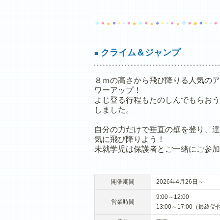
クライム＆ジャンプ
■
８ｍの高さから飛び降りる人気のア
ワーアップ！
よじ登る行程もたのしんでもらおう
しました。
自分の力だけで垂直の壁を登り、達
気に飛び降りよう！
未就学児は保護者とご一緒にご参加
開催期間
2026年4月26日～
9:00～12:00
営業時間
13:00～17:00（最終受付