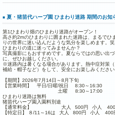
夏・猪苗代ハーブ園 ひまわり迷路 期間のお知
■
第1ひまわり畑のひまわり迷路がオープン！
高さ約2mのひまわりに囲まれた迷路は、まるでひ
りの世界に迷い込んだような気分を楽しめます。笑
ひまわりの道に迷ってみませんか？
写真撮影にもおすすめです。夏ならではの思い出づ
に、ぜひお越しください。
※迷路内は暑くなる場合があります。熱中症対策（
補給・帽子など）をして、安全にお楽しみください
【期間】2026年7月14日～8月下旬
【営業時間】 平日/日曜/祝日 8:30～16:30
土曜 8:30～17:00
ひまわり迷路は無料
猪苗代ハーブ園入園料別途
【通常料金】 大人 500円 小人 40
【特定日】 ８/11～16は 大人 800円 小人 400