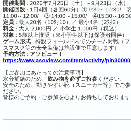
開催期間
2026年7月25日（土）～9月23日（水）
：
開催回数
1日4回（各回60分）① 9:30～10:30/ 
：
11:00～12:00/ ③ 14:00～15:00/ ④15:30～16:3
定員
最大20名（10対10）／ 最小4名（2対2）
：
料金
大人 2,000円 ／ 小学生 1,000円（税込）
：
対象
5歳以上推奨（※小学生以下は保護者同伴）
：
ゲーム形式
特設フィールド内でのチーム対戦（フ
：
スマスク等の安全装備は施設側で用意します）
予約方法
アソビュー！
：
https://www.asoview.com/item/activity/pln3000
【ご参加にあたっての注意事項】
水分補給のため、
飲み物を必ずご持参
ください。
安全のため、動きやすい靴（スニーカー等）でご参
ださい。
皆様のご予約・ご参加を心よりお待ちしております