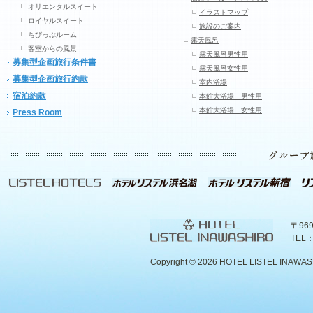
オリエンタルスイート
イラストマップ
ロイヤルスイート
施設のご案内
ちびっぷルーム
露天風呂
客室からの風景
露天風呂男性用
募集型企画旅行条件書
露天風呂女性用
募集型企画旅行約款
室内浴場
宿泊約款
本館大浴場 男性用
本館大浴場 女性用
Press Room
〒96
TEL：
Copyright ©
2026 HOTEL LISTEL INAWASHIR