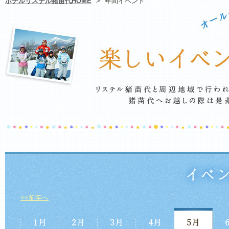
ホテルリステル猪苗代HOME
>
年間イベント
<<前年へ