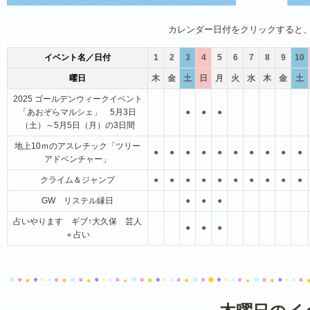
1月
2月
3月
4月
5月
6月
カレンダー日付をクリックすると
イベント名／日付
1
2
3
4
5
6
7
8
9
10
曜日
木
金
土
日
月
火
水
木
金
土
2025 ゴールデンウィークイベント
「あおぞらマルシェ」 5月3日
●
●
●
（土）～5月5日（月）の3日間
地上10ｍのアスレチック「ツリー
●
●
●
●
●
●
●
●
●
●
アドベンチャー」
クライム＆ジャンプ
●
●
●
●
●
●
●
●
●
●
GW リステル縁日
●
●
●
占いやります ギブ↑大久保 芸人
●
●
●
＋占い