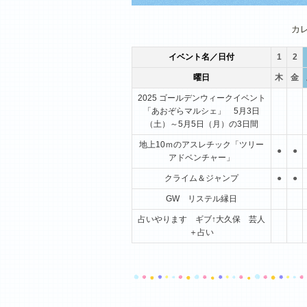
1月
2月
3月
カ
イベント名／日付
1
2
曜日
木
金
2025 ゴールデンウィークイベント
「あおぞらマルシェ」 5月3日
（土）～5月5日（月）の3日間
地上10ｍのアスレチック「ツリー
●
●
アドベンチャー」
クライム＆ジャンプ
●
●
GW リステル縁日
占いやります ギブ↑大久保 芸人
＋占い