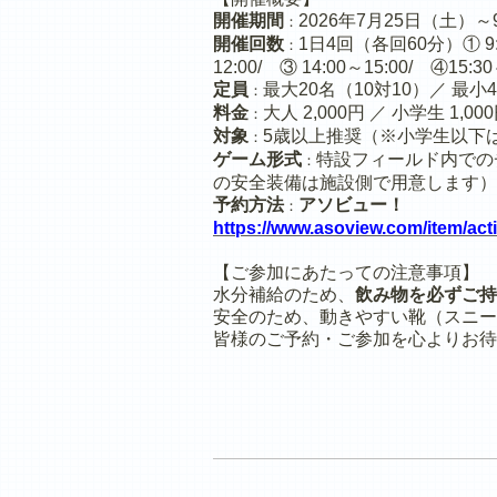
開催期間
2026年7月25日（土）
：
開催回数
1日4回（各回60分）① 9:3
：
12:00/ ③ 14:00～15:00/ ④15:30
定員
最大20名（10対10）／ 最小
：
料金
大人 2,000円 ／ 小学生 1,0
：
対象
5歳以上推奨（※小学生以下
：
ゲーム形式
特設フィールド内での
：
の安全装備は施設側で用意します）
予約方法
アソビュー！
：
https://www.asoview.com/item/act
【ご参加にあたっての注意事項】
水分補給のため、
飲み物を必ずご持
安全のため、動きやすい靴（スニー
皆様のご予約・ご参加を心よりお待