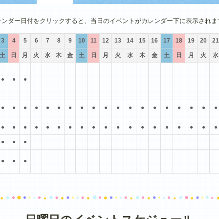
4月
5月
6月
7月
8月
9月
レンダー日付をクリックすると、当日のイベントがカレンダー下に表示されま
3
4
5
6
7
8
9
10
11
12
13
14
15
16
17
18
19
20
21
土
日
月
火
水
木
金
土
日
月
火
水
木
金
土
日
月
火
水
●
●
●
●
●
●
●
●
●
●
●
●
●
●
●
●
●
●
●
●
●
●
●
●
●
●
●
●
●
●
●
●
●
●
●
●
●
●
●
●
●
●
●
●
●
●
●