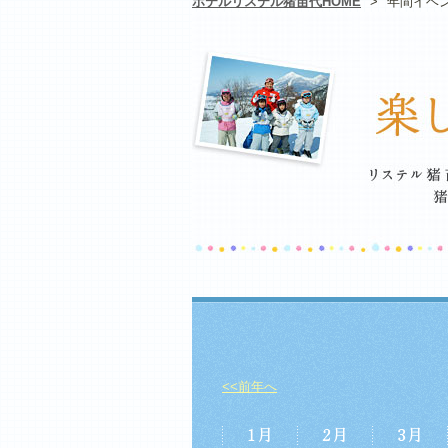
ホテルリステル猪苗代HOME
>
年間イベ
<<前年へ