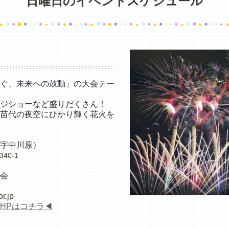
日曜日のイベントスケジュール
ぐ、未来への鼓動」の大会テー
ジショーなど盛りだくさん！
苗代の夜空にひかり輝く花火を
字中川原）
40-1
会
r.jp
HPはコチラ◀