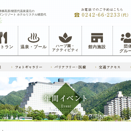
磐梯高原/猪苗代温泉湯元の
ズンリゾート ホテルリステル猪苗代
ハーブ園・
団
ストラン
温泉・プール
館内施設
アクティビティ
グル