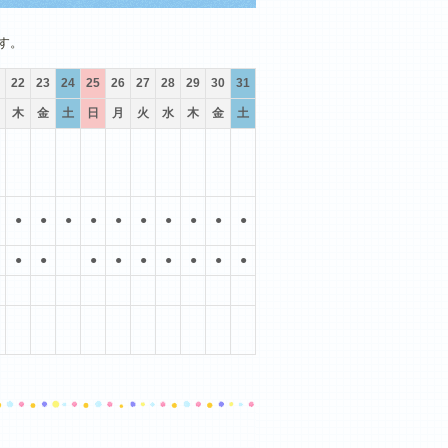
10月
11月
12月
す。
22
23
24
25
26
27
28
29
30
31
木
金
土
日
月
火
水
木
金
土
●
●
●
●
●
●
●
●
●
●
●
●
●
●
●
●
●
●
●