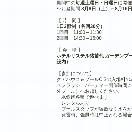
期間中の
毎週土曜日・日曜日
に開催
※お盆期間
8月8日（土）～8月16
【 時 間 】
1日2部制（各回30分）
1回目 11:00～11:30
2回目 14:30～15:00
【 会 場 】
ホテルリステル猪苗代 ガーデンプー
設内）
【参加について】
クアハウス＆プールC'Sの入場料
スプラッシュパーティー開催時間に
外プール）へお越しください。
・水鉄砲各種で遊べます
・レンタルあり
・プールスタッフが容赦なく水をか
・発雷時、強風時は中止となる場合