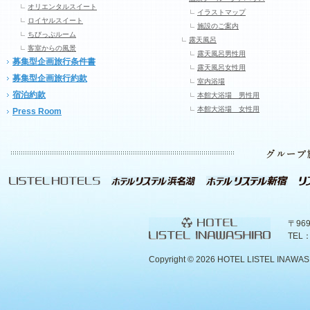
オリエンタルスイート
イラストマップ
ロイヤルスイート
施設のご案内
ちびっぷルーム
露天風呂
客室からの風景
露天風呂男性用
募集型企画旅行条件書
露天風呂女性用
募集型企画旅行約款
室内浴場
宿泊約款
本館大浴場 男性用
本館大浴場 女性用
Press Room
〒96
TEL：
Copyright ©
2026 HOTEL LISTEL INAWASHIR