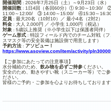
開催期間
2026年7月25日（土）～9月23日（水）
：
開催回数
1日4回（各回60分）① 9:30～10:30/ 
：
11:00～12:00/ ③ 14:00～15:00/ ④15:30～16:3
定員
最大20名（10対10）／ 最小4名（2対2）
：
料金
大人 2,000円 ／ 小学生 1,000円（税込）
：
対象
5歳以上推奨（※小学生以下は保護者同伴）
：
ゲーム形式
特設フィールド内でのチーム対戦（フ
：
スマスク等の安全装備は施設側で用意します）
予約方法
アソビュー！
：
https://www.asoview.com/item/activity/pln3000
【ご参加にあたっての注意事項】
水分補給のため、
飲み物を必ずご持参
ください。
安全のため、動きやすい靴（スニーカー等）でご参
ださい。
皆様のご予約・ご参加を心よりお待ちしております