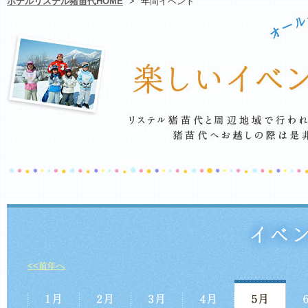
ホテルリステル猪苗代HOME
>
年間イベント
<<前年へ