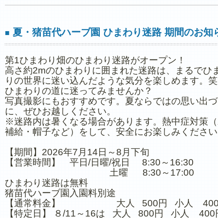
夏・猪苗代ハーブ園 ひまわり迷路 期間のお知
■
第1ひまわり畑のひまわり迷路がオープン！
高さ約2mのひまわりに囲まれた迷路は、まるでひ
りの世界に迷い込んだような気分を楽しめます。笑
ひまわりの道に迷ってみませんか？
写真撮影にもおすすめです。夏ならではの思い出づ
に、ぜひお越しください。
※迷路内は暑くなる場合があります。熱中症対策（
補給・帽子など）をして、安全にお楽しみください
【期間】2026年7月14日～8月下旬
【営業時間】 平日/日曜/祝日 8:30～16:30
土曜 8:30～17:00
ひまわり迷路は無料
猪苗代ハーブ園入園料別途
【通常料金】 大人 500円 小人 40
【特定日】 ８/11～16は 大人 800円 小人 400