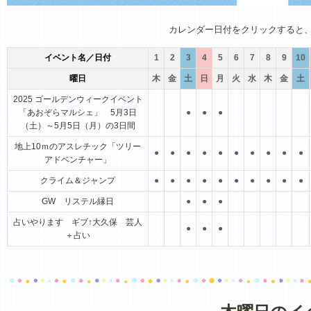
1月
2月
3月
4月
5月
6月
カレンダー日付をクリックすると
イベント名／日付
1
2
3
4
5
6
7
8
9
10
曜日
木
金
土
日
月
火
水
木
金
土
2025 ゴールデンウィークイベント
「あおぞらマルシェ」 5月3日
●
●
●
（土）～5月5日（月）の3日間
地上10ｍのアスレチック「ツリー
●
●
●
●
●
●
●
●
●
●
アドベンチャー」
クライム＆ジャンプ
●
●
●
●
●
●
●
●
●
●
GW リステル縁日
●
●
●
占いやります ギブ↑大久保 芸人
●
●
●
＋占い