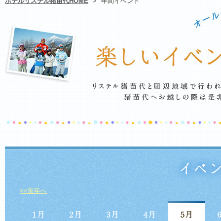
ホテルリステル猪苗代HOME
>
年間イベント
<<前年へ