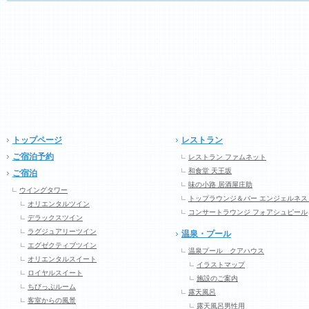
トップページ
レストラン
ご宿泊予約
レストラン ファムネット
和食堂 天王坂
ご宿泊
味の小路 居酒屋庄助
ウイングタワー
トップラウンジ＆バー エンジェルネス
オリエンタルツイン
コンサートラウンジ フォアシュピール
デラックスツイン
ラグジュアリーツイン
温泉・プール
エグゼクティブツイン
温泉プール クアハウス
オリエンタルスイート
イラストマップ
ロイヤルスイート
施設のご案内
ちびっぷルーム
露天風呂
客室からの風景
露天風呂男性用