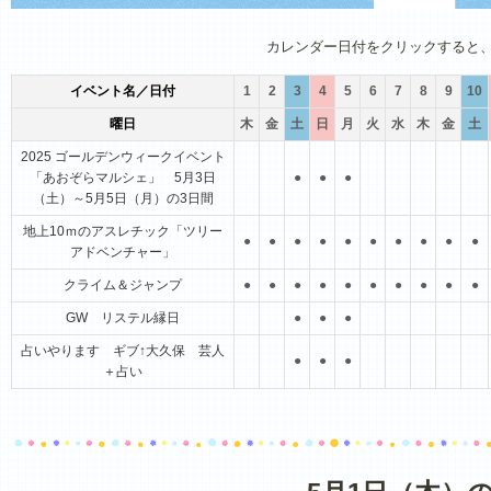
1月
2月
3月
4月
5月
6月
カレンダー日付をクリックすると
イベント名／日付
1
2
3
4
5
6
7
8
9
10
曜日
木
金
土
日
月
火
水
木
金
土
2025 ゴールデンウィークイベント
「あおぞらマルシェ」 5月3日
●
●
●
（土）～5月5日（月）の3日間
地上10ｍのアスレチック「ツリー
●
●
●
●
●
●
●
●
●
●
アドベンチャー」
クライム＆ジャンプ
●
●
●
●
●
●
●
●
●
●
GW リステル縁日
●
●
●
占いやります ギブ↑大久保 芸人
●
●
●
＋占い