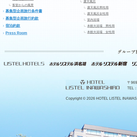
露天風呂
客室からの風景
露天風呂男性用
募集型企画旅行条件書
露天風呂女性用
募集型企画旅行約款
室内浴場
宿泊約款
本館大浴場 男性用
本館大浴場 女性用
Press Room
〒96
TEL：
Copyright ©
2026 HOTEL LISTEL INAWASHIR