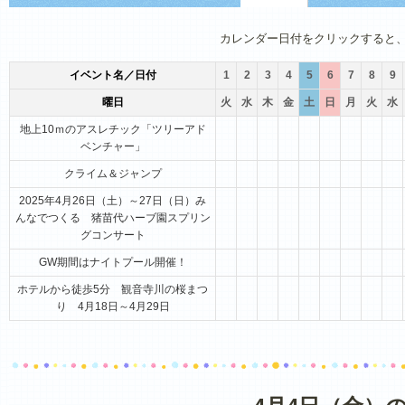
1月
2月
3月
4月
5月
6月
カレンダー日付をクリックすると
イベント名／日付
1
2
3
4
5
6
7
8
9
曜日
火
水
木
金
土
日
月
火
水
地上10ｍのアスレチック「ツリーアド
ベンチャー」
クライム＆ジャンプ
2025年4月26日（土）～27日（日）み
んなでつくる 猪苗代ハーブ園スプリン
グコンサート
GW期間はナイトプール開催！
ホテルから徒歩5分 観音寺川の桜まつ
り 4月18日～4月29日