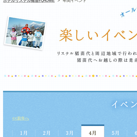
ホテルリステル猪苗代HOME
>
年間イベント
<<前年へ