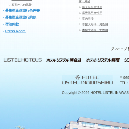
露天風呂
客室からの風景
露天風呂男性用
募集型企画旅行条件書
露天風呂女性用
募集型企画旅行約款
室内浴場
宿泊約款
本館大浴場 男性用
本館大浴場 女性用
Press Room
〒96
TEL：
Copyright ©
2026 HOTEL LISTEL INAWASHIR