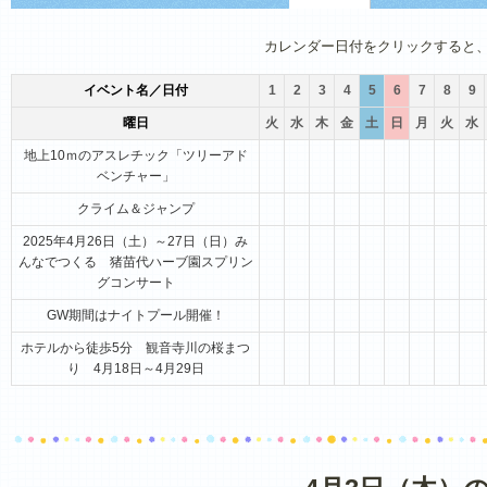
1月
2月
3月
4月
5月
6月
カレンダー日付をクリックすると
イベント名／日付
1
2
3
4
5
6
7
8
9
曜日
火
水
木
金
土
日
月
火
水
地上10ｍのアスレチック「ツリーアド
ベンチャー」
クライム＆ジャンプ
2025年4月26日（土）～27日（日）み
んなでつくる 猪苗代ハーブ園スプリン
グコンサート
GW期間はナイトプール開催！
ホテルから徒歩5分 観音寺川の桜まつ
り 4月18日～4月29日