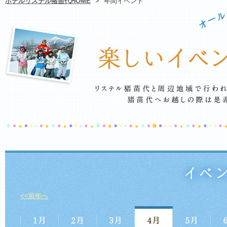
ホテルリステル猪苗代HOME
>
年間イベント
<<前年へ