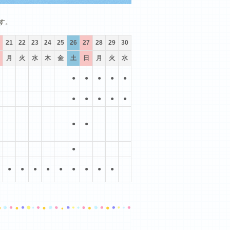
10月
11月
12月
す。
21
22
23
24
25
26
27
28
29
30
月
火
水
木
金
土
日
月
火
水
●
●
●
●
●
●
●
●
●
●
●
●
●
●
●
●
●
●
●
●
●
●