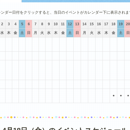
4月
5月
6月
7月
8月
9月
レンダー日付をクリックすると、当日のイベントがカレンダー下に表示されま
2
3
4
5
6
7
8
9
10
11
12
13
14
15
16
17
18
19
20
水
木
金
土
日
月
火
水
木
金
土
日
月
火
水
木
金
土
日
●
●
●