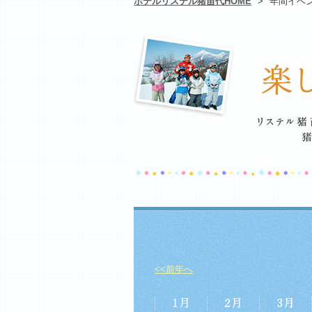
ホテルリステル猪苗代HOME
>
年間イベ
<<前年へ