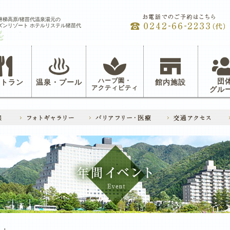
磐梯高原/猪苗代温泉湯元の
ズンリゾート ホテルリステル猪苗代
ハーブ園・
団
ストラン
温泉・プール
館内施設
アクティビティ
グル