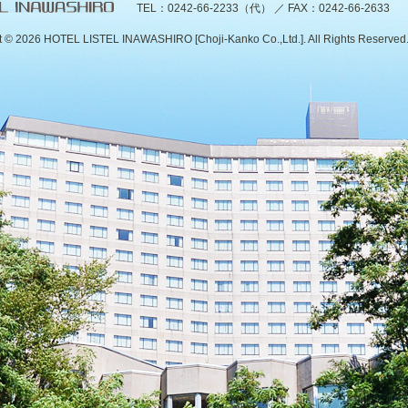
TEL：0242-66-2233（代） ／ FAX：0242-66-2633
t ©
2026 HOTEL LISTEL INAWASHIRO [Choji-Kanko Co.,Ltd.]. All Rights Reserved