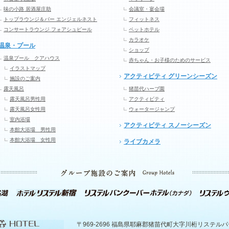
味の小路 居酒屋庄助
会議室・宴会場
トップラウンジ＆バー エンジェルネスト
フィットネス
コンサートラウンジ フォアシュピール
ペットホテル
カラオケ
温泉・プール
ショップ
温泉プール クアハウス
赤ちゃん・お子様のためのサービス
イラストマップ
アクティビティ グリーンシーズン
施設のご案内
露天風呂
猪苗代ハーブ園
露天風呂男性用
アクティビティ
露天風呂女性用
ウォータージャンプ
室内浴場
アクティビティ スノーシーズン
本館大浴場 男性用
本館大浴場 女性用
ライブカメラ
〒969-2696 福島県耶麻郡猪苗代町大字川桁リステル