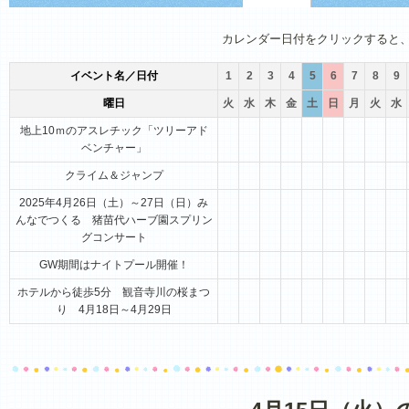
1月
2月
3月
4月
5月
6月
カレンダー日付をクリックすると
イベント名／日付
1
2
3
4
5
6
7
8
9
曜日
火
水
木
金
土
日
月
火
水
地上10ｍのアスレチック「ツリーアド
ベンチャー」
クライム＆ジャンプ
2025年4月26日（土）～27日（日）み
んなでつくる 猪苗代ハーブ園スプリン
グコンサート
GW期間はナイトプール開催！
ホテルから徒歩5分 観音寺川の桜まつ
り 4月18日～4月29日