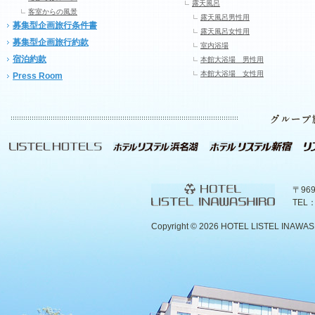
露天風呂
客室からの風景
露天風呂男性用
募集型企画旅行条件書
露天風呂女性用
募集型企画旅行約款
室内浴場
宿泊約款
本館大浴場 男性用
本館大浴場 女性用
Press Room
〒96
TEL：
Copyright ©
2026 HOTEL LISTEL INAWASHIR