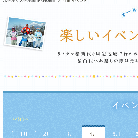
ホテルリステル猪苗代HOME
>
年間イベント
<<前年へ