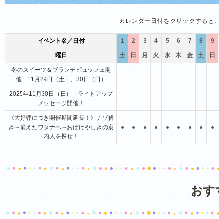
1月
2月
3月
4月
5月
6月
カレンダー日付をクリックすると
イベント名／日付
1
2
3
4
5
6
7
8
9
曜日
土
日
月
火
水
木
金
土
日
冬のスイーツ＆ブランチビュッフェ開
催 11月29日（土）、30日（日）
2025年11月30日（日） ライトアップ
メッセージ開催！
《大好評につき開催期間延長！》ナゾ解
き～消えたワタナベ～おばけやしきの案
●
●
●
●
●
●
●
●
●
内人を探せ！
おす