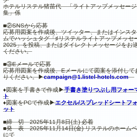
ホテルリステル猪苗代 「ライトアップメッセージ
集」係
■②SNSから応募
応募用図案を作成後、ツイッター、またはインスタ
ムでハッシュタグ「♯リステルライトアップメッセ
2025」を投稿、またはダイレクトメッセージをお
ください。
■③Eメールで応募
応募用図案を作成後、Eメールにて図案を添付して
りください。▶
campaign@1.listel-hotels.com
♦図案を手書きで作成▶
手書き塗りつぶし用フォー
ト
♦図案をPCで作成▶
エクセル/スプレッドシートフ
ット
■締 切 2025年11月8日(土) 必着
■発 表 2025年11月14日(金) リステルのホーム
にて