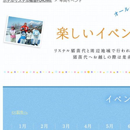
ホテルリステル猪苗代HOME
>
年間イベント
<<前年へ