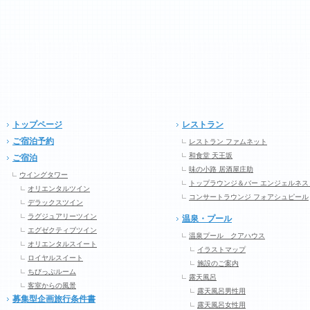
トップページ
レストラン
ご宿泊予約
レストラン ファムネット
和食堂 天王坂
ご宿泊
味の小路 居酒屋庄助
ウイングタワー
トップラウンジ＆バー エンジェルネス
オリエンタルツイン
コンサートラウンジ フォアシュピール
デラックスツイン
ラグジュアリーツイン
温泉・プール
エグゼクティブツイン
温泉プール クアハウス
オリエンタルスイート
イラストマップ
ロイヤルスイート
施設のご案内
ちびっぷルーム
露天風呂
客室からの風景
露天風呂男性用
募集型企画旅行条件書
露天風呂女性用