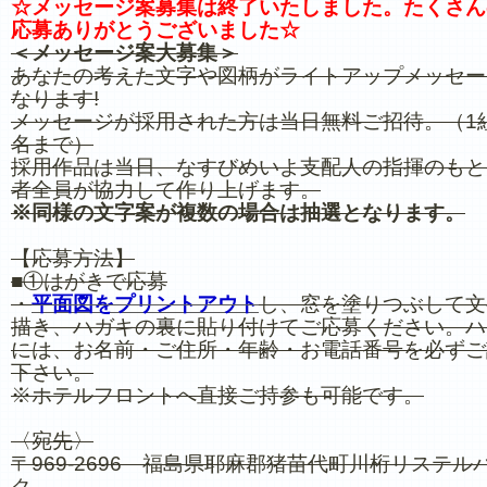
☆メッセージ案募集は終了いたしました。たくさん
応募ありがとうございました☆
＜メッセージ案大募集＞
あなたの考えた文字や図柄がライトアップメッセー
なります!
メッセージが採用された方は当日無料ご招待。（1組
名まで）
採用作品は当日、なすびめいよ支配人の指揮のもと
者全員が協力して作り上げます。
※同様の文字案が複数の場合は抽選となります。
【応募方法】
■①はがきで応募
・
平面図をプリントアウト
し、窓を塗りつぶして文
描き、ハガキの裏に貼り付けてご応募ください。ハ
には、お名前・ご住所・年齢・お電話番号を必ずご
下さい。
※ホテルフロントへ直接ご持参も可能です。
〈宛先〉
〒969-2696 福島県耶麻郡猪苗代町川桁リステル
ク