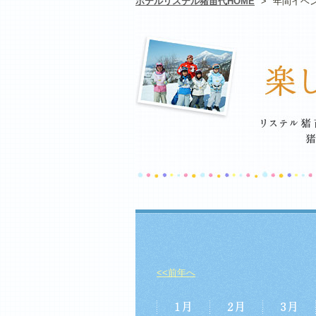
ホテルリステル猪苗代HOME
>
年間イベ
<<前年へ