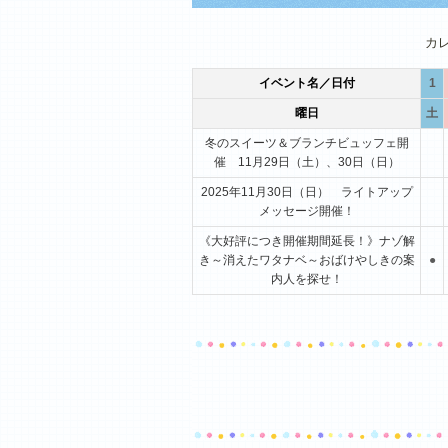
1月
2月
3月
カ
イベント名／日付
1
曜日
土
冬のスイーツ＆ブランチビュッフェ開
催 11月29日（土）、30日（日）
2025年11月30日（日） ライトアップ
メッセージ開催！
《大好評につき開催期間延長！》ナゾ解
き～消えたワタナベ～おばけやしきの案
●
内人を探せ！