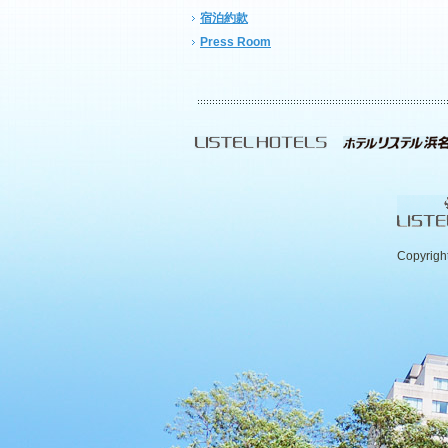
宿泊約款
Press Room
Copyrigh