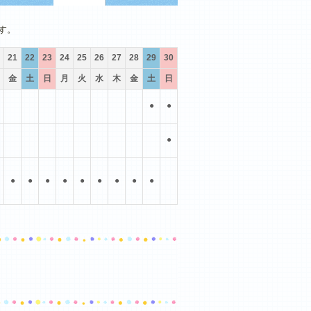
10月
11月
12月
す。
21
22
23
24
25
26
27
28
29
30
金
土
日
月
火
水
木
金
土
日
●
●
●
●
●
●
●
●
●
●
●
●