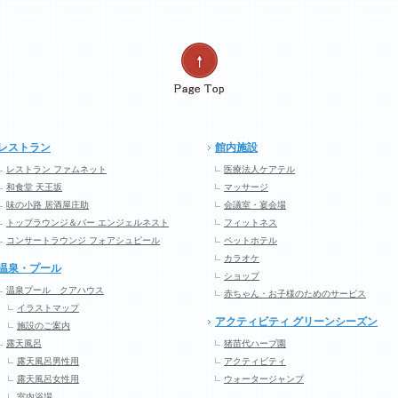
レストラン
館内施設
レストラン ファムネット
医療法人ケアテル
和食堂 天王坂
マッサージ
味の小路 居酒屋庄助
会議室・宴会場
トップラウンジ＆バー エンジェルネスト
フィットネス
コンサートラウンジ フォアシュピール
ペットホテル
カラオケ
温泉・プール
ショップ
温泉プール クアハウス
赤ちゃん・お子様のためのサービス
イラストマップ
アクティビティ グリーンシーズン
施設のご案内
露天風呂
猪苗代ハーブ園
露天風呂男性用
アクティビティ
露天風呂女性用
ウォータージャンプ
室内浴場