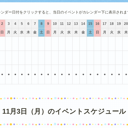
4月
5月
6月
7月
8月
9月
レンダー日付をクリックすると、当日のイベントがカレンダー下に表示されま
2
3
4
5
6
7
8
9
10
11
12
13
14
15
16
17
18
19
20
日
月
火
水
木
金
土
日
月
火
水
木
金
土
日
月
火
水
木
●
●
●
●
●
●
●
●
●
●
●
●
●
●
●
●
●
●
●
11月3日（月）のイベントスケジュール