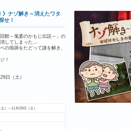
！》ナゾ解き～消えたワタ
探せ！
旧館～鬼婆のかもじ伝説～」の
消してしまった…
ベの痕跡をたどって謎を解き、
ジ！
月29日（土）
（土）～11月29日（土）