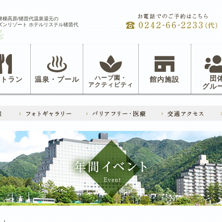
磐梯高原/猪苗代温泉湯元の
ズンリゾート ホテルリステル猪苗代
ハーブ園・
団
ストラン
温泉・プール
館内施設
アクティビティ
グル