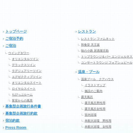
トップページ
レストラン
ご宿泊予約
レストラン ファムネット
和食堂 天王坂
ご宿泊
味の小路 居酒屋庄助
ウイングタワー
トップラウンジ＆バー エンジェルネス
オリエンタルツイン
コンサートラウンジ フォアシュピール
デラックスツイン
ラグジュアリーツイン
温泉・プール
エグゼクティブツイン
温泉プール クアハウス
オリエンタルスイート
イラストマップ
ロイヤルスイート
施設のご案内
ちびっぷルーム
露天風呂
客室からの風景
露天風呂男性用
募集型企画旅行条件書
露天風呂女性用
募集型企画旅行約款
室内浴場
宿泊約款
本館大浴場 男性用
本館大浴場 女性用
Press Room