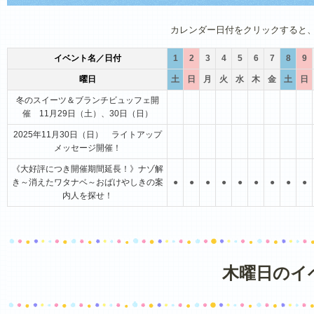
1月
2月
3月
4月
5月
6月
カレンダー日付をクリックすると
イベント名／日付
1
2
3
4
5
6
7
8
9
曜日
土
日
月
火
水
木
金
土
日
冬のスイーツ＆ブランチビュッフェ開
催 11月29日（土）、30日（日）
2025年11月30日（日） ライトアップ
メッセージ開催！
《大好評につき開催期間延長！》ナゾ解
き～消えたワタナベ～おばけやしきの案
●
●
●
●
●
●
●
●
●
内人を探せ！
木曜日のイ