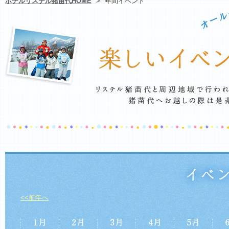
ホテルリステル猪苗代HOME
>
年間イベント
<<前年へ