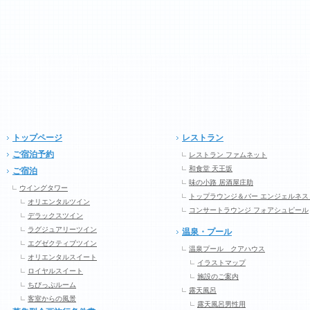
トップページ
レストラン
ご宿泊予約
レストラン ファムネット
和食堂 天王坂
ご宿泊
味の小路 居酒屋庄助
ウイングタワー
トップラウンジ＆バー エンジェルネス
オリエンタルツイン
コンサートラウンジ フォアシュピール
デラックスツイン
ラグジュアリーツイン
温泉・プール
エグゼクティブツイン
温泉プール クアハウス
オリエンタルスイート
イラストマップ
ロイヤルスイート
施設のご案内
ちびっぷルーム
露天風呂
客室からの風景
露天風呂男性用