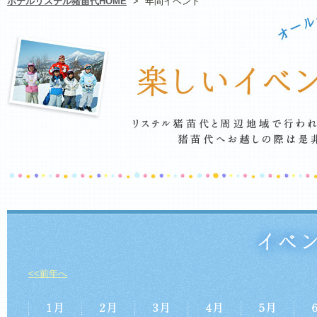
ホテルリステル猪苗代HOME
>
年間イベント
<<前年へ