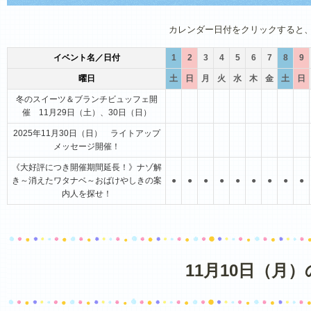
1月
2月
3月
4月
5月
6月
カレンダー日付をクリックすると
イベント名／日付
1
2
3
4
5
6
7
8
9
曜日
土
日
月
火
水
木
金
土
日
冬のスイーツ＆ブランチビュッフェ開
催 11月29日（土）、30日（日）
2025年11月30日（日） ライトアップ
メッセージ開催！
《大好評につき開催期間延長！》ナゾ解
き～消えたワタナベ～おばけやしきの案
●
●
●
●
●
●
●
●
●
内人を探せ！
11月10日（月