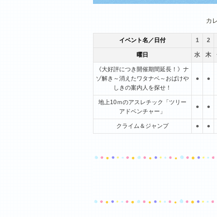
1月
2月
3月
カ
イベント名／日付
1
2
曜日
水
木
《大好評につき開催期間延長！》ナ
ゾ解き～消えたワタナベ～おばけや
●
●
しきの案内人を探せ！
地上10ｍのアスレチック「ツリー
●
●
アドベンチャー」
クライム＆ジャンプ
●
●