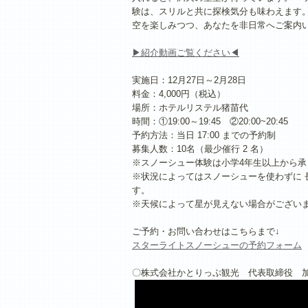
験は、スリルと共に探検気分も味わえます
空を楽しみつつ、あなたを非日常へご案内
▶紹介動画ご覧ください◀
実施日：12月27日～2月28日
料金：4,000円（税込）
場所：ホテルリステル猪苗代
時間：①19:00～19:45 ②20:00~20:45
予約方法：当日 17:00 までの予約制
募集人数：10名（最少催行 2 名）
※スノーシュー体験は小学4年生以上から承
※状況によってはスノーシューを使わずに 
す。
※天候によって星が見えない場合がござい
ご予約・お問い合わせはこちらまで↓
スターライトスノーシューの
予約フォーム
〇株式会社かとりっぷ観光 代表取締役 加藤律樹 