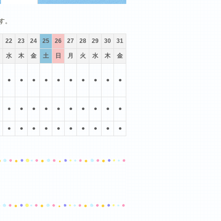
10月
11月
12月
す。
22
23
24
25
26
27
28
29
30
31
水
木
金
土
日
月
火
水
木
金
●
●
●
●
●
●
●
●
●
●
●
●
●
●
●
●
●
●
●
●
●
●
●
●
●
●
●
●
●
●