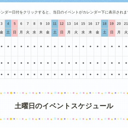
4月
5月
6月
7月
8月
9月
レンダー日付をクリックすると、当日のイベントがカレンダー下に表示されま
3
4
5
6
7
8
9
10
11
12
13
14
15
16
17
18
19
20
21
金
土
日
月
火
水
木
金
土
日
月
火
水
木
金
土
日
月
火
●
●
●
●
●
●
●
●
●
●
●
●
●
●
●
●
●
●
●
●
●
●
●
●
●
●
●
●
●
●
●
●
●
●
●
●
●
●
●
●
●
●
●
●
●
●
●
●
●
●
●
●
●
●
●
●
●
土曜日のイベントスケジュール