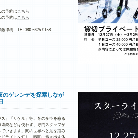
スの予約は
こちら
スの予約は
こちら
TEL080-6625-9158
夜のゲレンデを探索しなが
日
ウス」「リゲル」等。冬の夜空を彩る
望遠鏡などは使わず、専門スタッフが
していきます。闇の世界へと足を踏み
ッドライトを灯し、暗闇に歩き出す体