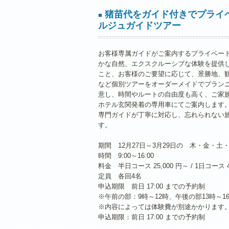
猪苗代をガイド付きでプライ
■
ルジュガイドツアー
お客様専属ガイドがご案内するプライベー
かな自然、エクスクルーシブな体験を提供
こと、お客様のご要望に応じて、景勝地、
など個別ツアーをオーダーメイドでプラン
意し、時間やルートの自由度も高く、ご家
ホテル玄関発着の専用車にてご案内します
専門ガイドが丁寧に対応し、忘れられない
す。
期間 12月27日～3月29日の 木・金・土
時間 9:00～16:00
料金 半日コース 25,000 円～ / 1日コース 
定員 各回4名
申込期限 前日 17:00 までの予約制
※午前の部：9時～12時、午後の部13時～1
※内容によっては体験費が別途かかります
申込期限：前日 17:00 までの予約制