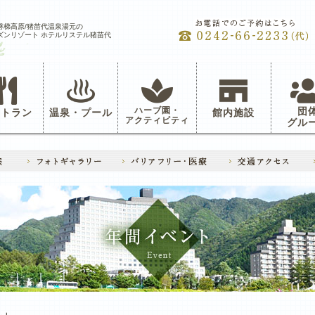
磐梯高原/猪苗代温泉湯元の
ズンリゾート ホテルリステル猪苗代
ハーブ園・
団
ストラン
温泉・プール
館内施設
アクティビティ
グル