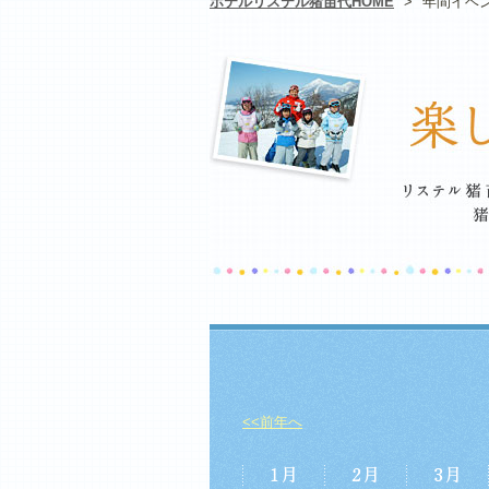
ホテルリステル猪苗代HOME
>
年間イベ
<<前年へ