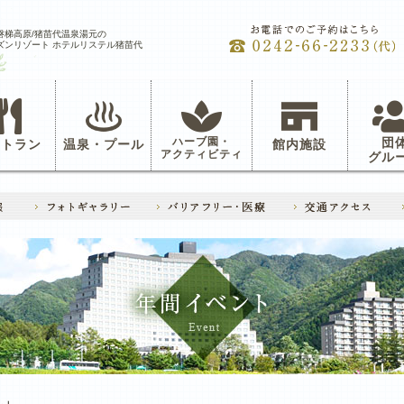
磐梯高原/猪苗代温泉湯元の
ズンリゾート ホテルリステル猪苗代
ハーブ園・
団
ストラン
温泉・プール
館内施設
アクティビティ
グル