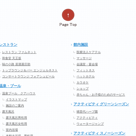
レストラン
館内施設
レストラン ファムネット
医療法人ケアテル
和食堂 天王坂
マッサージ
味の小路 居酒屋庄助
会議室・宴会場
トップラウンジ＆バー エンジェルネスト
フィットネス
コンサートラウンジ フォアシュピール
ペットホテル
カラオケ
温泉・プール
ショップ
温泉プール クアハウス
赤ちゃん・お子様のためのサービス
イラストマップ
アクティビティ グリーンシーズン
施設のご案内
露天風呂
猪苗代ハーブ園
露天風呂男性用
アクティビティ
露天風呂女性用
ウォータージャンプ
室内浴場
アクティビティ スノーシーズン
本館大浴場 男性用