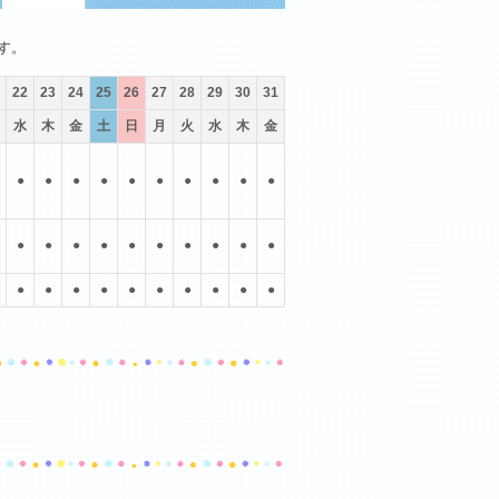
10月
11月
12月
す。
22
23
24
25
26
27
28
29
30
31
水
木
金
土
日
月
火
水
木
金
●
●
●
●
●
●
●
●
●
●
●
●
●
●
●
●
●
●
●
●
●
●
●
●
●
●
●
●
●
●