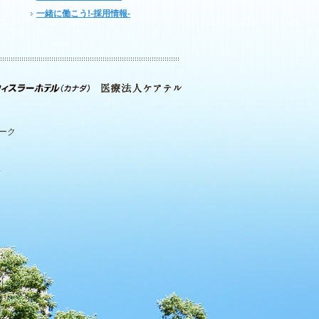
一緒に働こう!-採用情報-
パーク
.