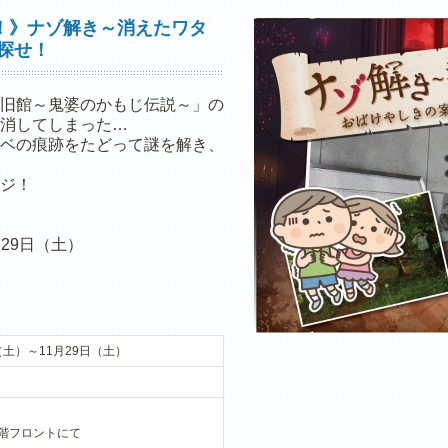
！》ナゾ解き～消えたワタ
探せ！
旧館～鬼婆のかもじ伝説～」の
消してしまった…
ベの痕跡をたどって謎を解き、
ジ！
月29日（土）
（土）～11月29日（土）
階フロントにて