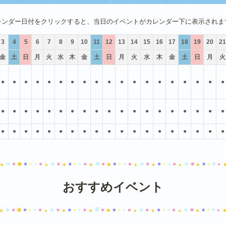
4月
5月
6月
7月
8月
9月
レンダー日付をクリックすると、当日のイベントがカレンダー下に表示されま
3
4
5
6
7
8
9
10
11
12
13
14
15
16
17
18
19
20
21
金
土
日
月
火
水
木
金
土
日
月
火
水
木
金
土
日
月
火
●
●
●
●
●
●
●
●
●
●
●
●
●
●
●
●
●
●
●
●
●
●
●
●
●
●
●
●
●
●
●
●
●
●
●
●
●
●
●
●
●
●
●
●
●
●
●
●
●
●
●
●
●
●
●
●
●
おすすめイベント