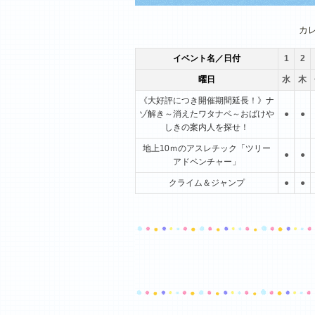
1月
2月
3月
カ
イベント名／日付
1
2
曜日
水
木
《大好評につき開催期間延長！》ナ
ゾ解き～消えたワタナベ～おばけや
●
●
しきの案内人を探せ！
地上10ｍのアスレチック「ツリー
●
●
アドベンチャー」
クライム＆ジャンプ
●
●