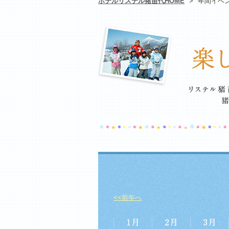
ホテルリステル猪苗代HOME
>
年間イベ
<<前年へ