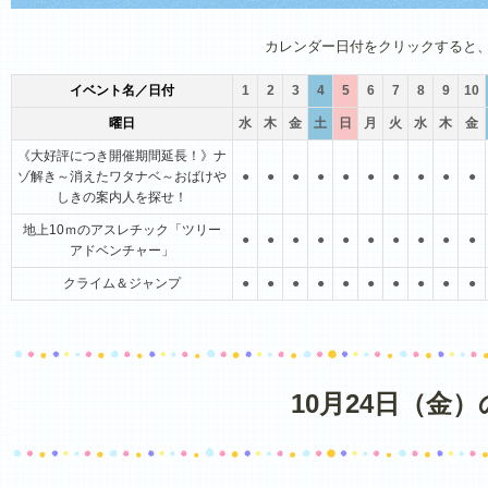
1月
2月
3月
4月
5月
6月
カレンダー日付をクリックすると
イベント名／日付
1
2
3
4
5
6
7
8
9
10
曜日
水
木
金
土
日
月
火
水
木
金
《大好評につき開催期間延長！》ナ
ゾ解き～消えたワタナベ～おばけや
●
●
●
●
●
●
●
●
●
●
しきの案内人を探せ！
地上10ｍのアスレチック「ツリー
●
●
●
●
●
●
●
●
●
●
アドベンチャー」
クライム＆ジャンプ
●
●
●
●
●
●
●
●
●
●
10月24日（金