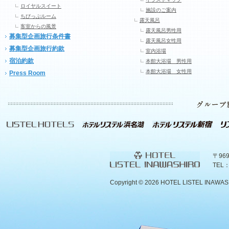
ロイヤルスイート
施設のご案内
ちびっぷルーム
露天風呂
客室からの風景
露天風呂男性用
募集型企画旅行条件書
露天風呂女性用
募集型企画旅行約款
室内浴場
宿泊約款
本館大浴場 男性用
本館大浴場 女性用
Press Room
〒96
TEL：
Copyright ©
2026 HOTEL LISTEL INAWASHIR