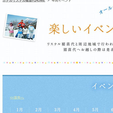
ホテルリステル猪苗代HOME
>
年間イベント
<<前年へ