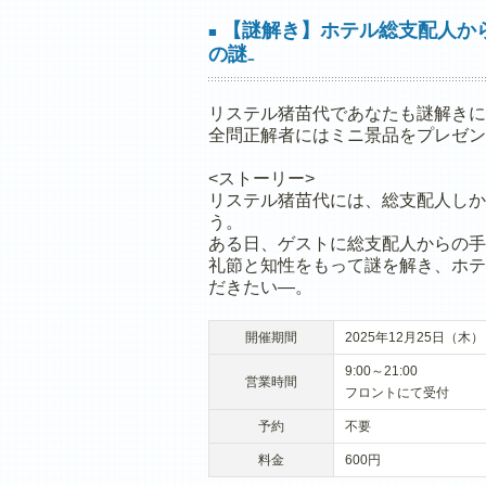
【謎解き】ホテル総支配人か
■
の謎₋
リステル猪苗代であなたも謎解きに
全問正解者にはミニ景品をプレゼン
<ストーリー>
リステル猪苗代には、総支配人しか
う。
ある日、ゲストに総支配人からの手
礼節と知性をもって謎を解き、ホテ
だきたい―。
開催期間
2025年12月25日（木
9:00～21:00
営業時間
フロントにて受付
予約
不要
料金
600円