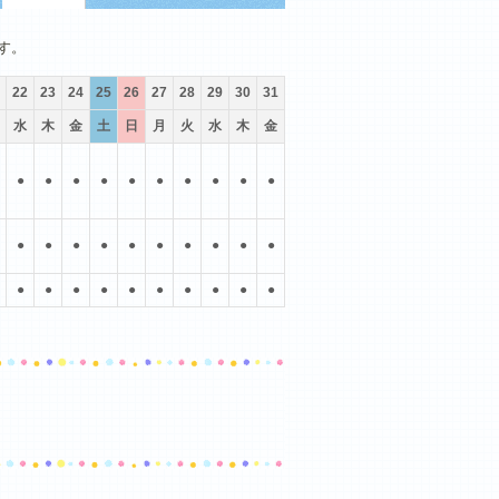
10月
11月
12月
す。
22
23
24
25
26
27
28
29
30
31
水
木
金
土
日
月
火
水
木
金
●
●
●
●
●
●
●
●
●
●
●
●
●
●
●
●
●
●
●
●
●
●
●
●
●
●
●
●
●
●