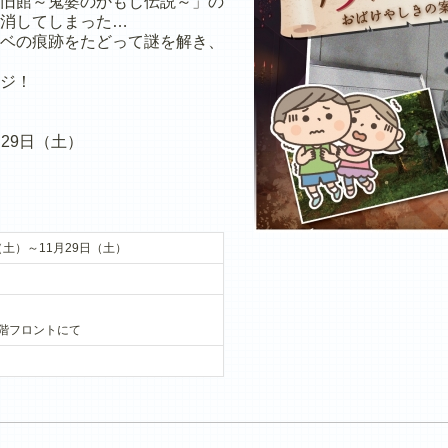
旧館～鬼婆のかもじ伝説～」の
消してしまった…
ベの痕跡をたどって謎を解き、
ジ！
月29日（土）
（土）～11月29日（土）
階フロントにて