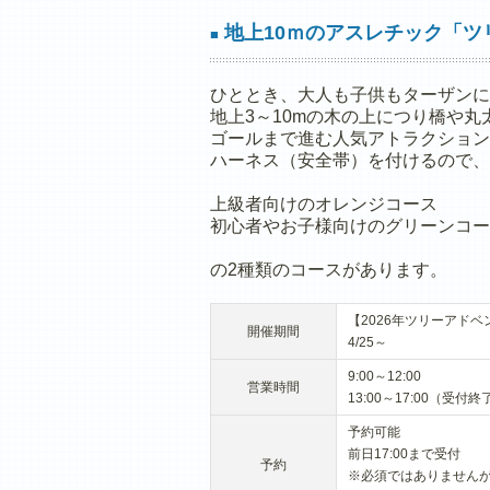
地上10ｍのアスレチック「ツ
■
ひととき、大人も子供もターザンに
地上3～10mの木の上につり橋や
ゴールまで進む人気アトラクション
ハーネス（安全帯）を付けるので、
上級者向けのオレンジコース
初心者やお子様向けのグリーンコー
の2種類のコースがあります。
【2026年ツリーアド
開催期間
4/25～
9:00～12:00
営業時間
13:00～17:00（受付終了
予約可能
前日17:00まで受付
予約
※必須ではありません