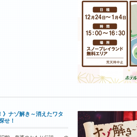
！》ナゾ解き～消えたワタ
探せ！