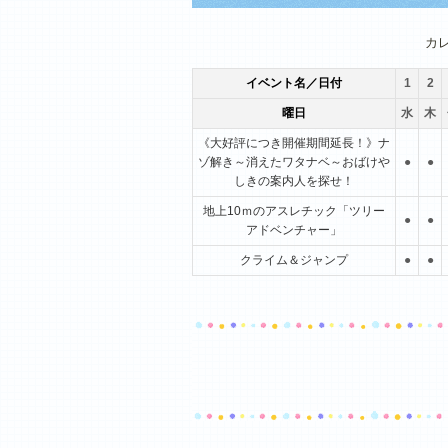
1月
2月
3月
カ
イベント名／日付
1
2
曜日
水
木
《大好評につき開催期間延長！》ナ
ゾ解き～消えたワタナベ～おばけや
●
●
しきの案内人を探せ！
地上10ｍのアスレチック「ツリー
●
●
アドベンチャー」
クライム＆ジャンプ
●
●