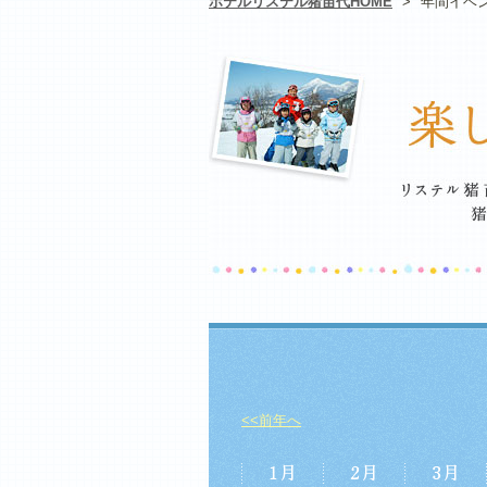
ホテルリステル猪苗代HOME
>
年間イベ
<<前年へ