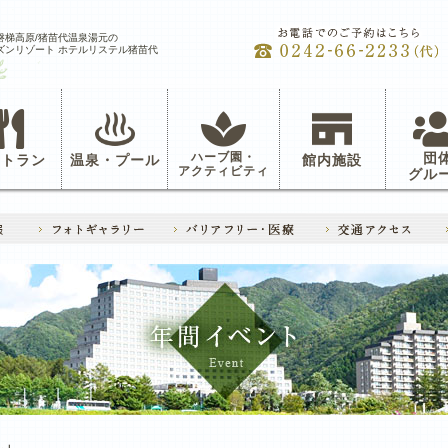
磐梯高原/猪苗代温泉湯元の
ズンリゾート ホテルリステル猪苗代
ハーブ園・
団
ストラン
温泉・プール
館内施設
アクティビティ
グル