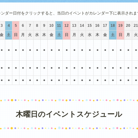
4月
5月
6月
7月
8月
9月
レンダー日付をクリックすると、当日のイベントがカレンダー下に表示されま
3
4
5
6
7
8
9
10
11
12
13
14
15
16
17
18
19
20
21
金
土
日
月
火
水
木
金
土
日
月
火
水
木
金
土
日
月
火
●
●
●
●
●
●
●
●
●
●
●
●
●
●
●
●
●
●
●
●
●
●
●
●
●
●
●
●
●
●
●
●
●
●
●
●
●
●
●
●
●
●
●
●
●
●
●
●
●
●
●
●
●
●
●
●
●
木曜日のイベントスケジュール