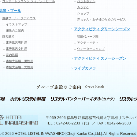
コンサートラウンジ フォアシュピール
ペットホテル
カラオケ
温泉・プール
ショップ
温泉プール クアハウス
赤ちゃん・お子様のためのサービス
イラストマップ
アクティビティ グリーンシーズン
施設のご案内
露天風呂
猪苗代ハーブ園
露天風呂男性用
アクティビティ
露天風呂女性用
ウォータージャンプ
室内浴場
アクティビティ スノーシーズン
本館大浴場 男性用
本館大浴場 女性用
ライブカメラ
〒969-2696 福島県耶麻郡猪苗代町大字川桁リステル
TEL：0242-66-2233（代） ／ FAX：0242-66-2633
t ©
2026 HOTEL LISTEL INAWASHIRO [Choji-Kanko Co.,Ltd.]. All Rights Reserved