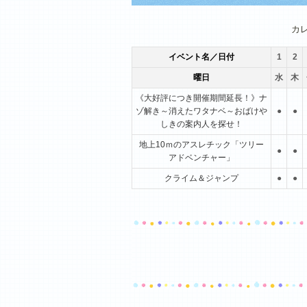
1月
2月
3月
カ
イベント名／日付
1
2
曜日
水
木
《大好評につき開催期間延長！》ナ
ゾ解き～消えたワタナベ～おばけや
●
●
しきの案内人を探せ！
地上10ｍのアスレチック「ツリー
●
●
アドベンチャー」
クライム＆ジャンプ
●
●