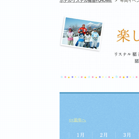
ホテルリステル猪苗代HOME
>
年間イベ
<<前年へ