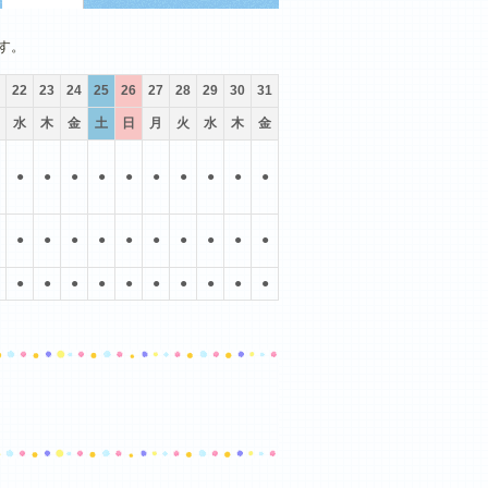
10月
11月
12月
す。
22
23
24
25
26
27
28
29
30
31
水
木
金
土
日
月
火
水
木
金
●
●
●
●
●
●
●
●
●
●
●
●
●
●
●
●
●
●
●
●
●
●
●
●
●
●
●
●
●
●