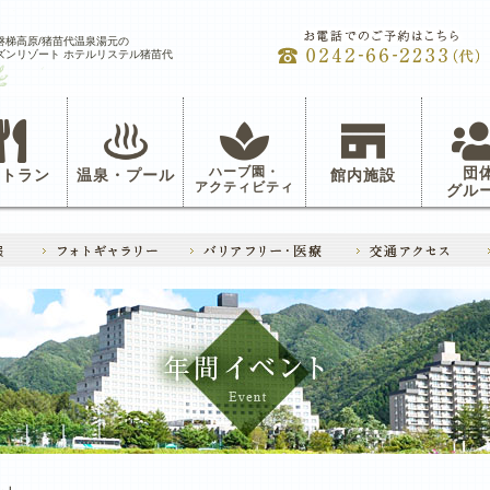
磐梯高原/猪苗代温泉湯元の
ズンリゾート ホテルリステル猪苗代
ハーブ園・
団
ストラン
温泉・プール
館内施設
アクティビティ
グル