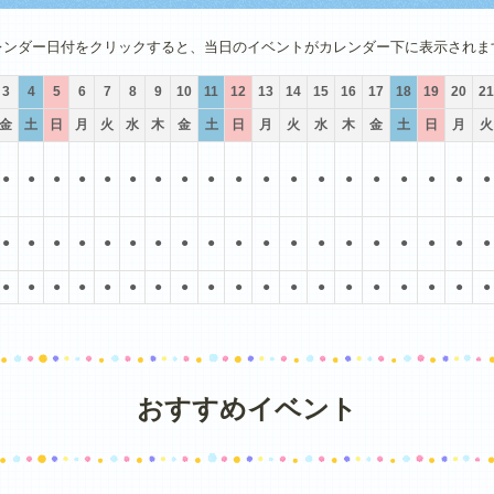
4月
5月
6月
7月
8月
9月
レンダー日付をクリックすると、当日のイベントがカレンダー下に表示されま
3
4
5
6
7
8
9
10
11
12
13
14
15
16
17
18
19
20
21
金
土
日
月
火
水
木
金
土
日
月
火
水
木
金
土
日
月
火
●
●
●
●
●
●
●
●
●
●
●
●
●
●
●
●
●
●
●
●
●
●
●
●
●
●
●
●
●
●
●
●
●
●
●
●
●
●
●
●
●
●
●
●
●
●
●
●
●
●
●
●
●
●
●
●
●
おすすめイベント