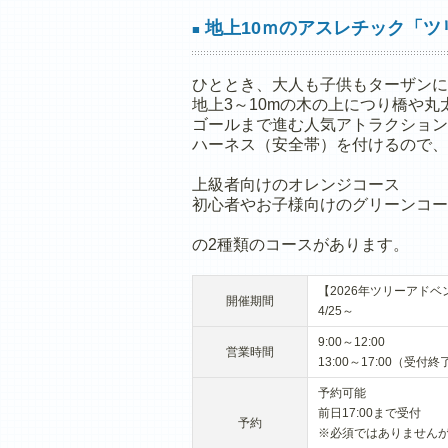
地上10ｍのアスレチック「ツ
■
ひととき、大人も子供もターザンに
地上3～10mの木の上につり橋や
ゴールまで進む人気アトラクション
ハーネス（安全帯）を付けるので、
上級者向けのオレンジコース
初心者やお子様向けのグリーンコー
の2種類のコースがあります。
【2026年ツリーアド
開催期間
4/25～
9:00～12:00
営業時間
13:00～17:00（受付終了
予約可能
前日17:00まで受付
予約
※必須ではありません