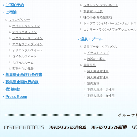
ご宿泊予約
レストラン ファムネット
和食堂 天王坂
ご宿泊
味の小路 居酒屋庄助
ウイングタワー
トップラウンジ＆バー エンジェルネス
オリエンタルツイン
コンサートラウンジ フォアシュピール
デラックスツイン
ラグジュアリーツイン
温泉・プール
エグゼクティブツイン
温泉プール クアハウス
オリエンタルスイート
イラストマップ
ロイヤルスイート
施設のご案内
ちびっぷルーム
露天風呂
客室からの風景
露天風呂男性用
募集型企画旅行条件書
露天風呂女性用
募集型企画旅行約款
室内浴場
宿泊約款
本館大浴場 男性用
本館大浴場 女性用
Press Room