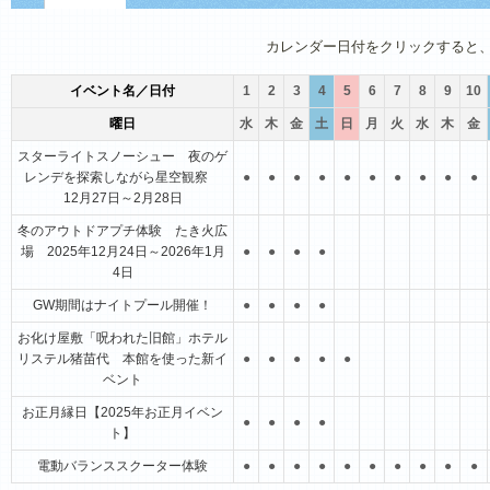
1月
2月
3月
4月
5月
6月
カレンダー日付をクリックすると
イベント名／日付
1
2
3
4
5
6
7
8
9
10
曜日
水
木
金
土
日
月
火
水
木
金
スターライトスノーシュー 夜のゲ
レンデを探索しながら星空観察
●
●
●
●
●
●
●
●
●
●
12月27日～2月28日
冬のアウトドアプチ体験 たき火広
場 2025年12月24日～2026年1月
●
●
●
●
4日
GW期間はナイトプール開催！
●
●
●
●
お化け屋敷「呪われた旧館」ホテル
リステル猪苗代 本館を使った新イ
●
●
●
●
●
ベント
お正月縁日【2025年お正月イベン
●
●
●
●
ト】
電動バランススクーター体験
●
●
●
●
●
●
●
●
●
●