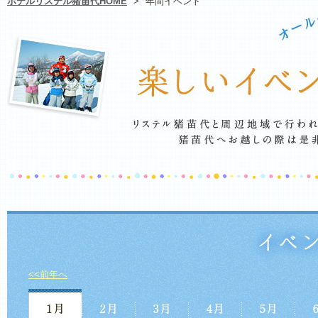
ホテルリステル猪苗代HOME
>
年間イベント
<<前年へ