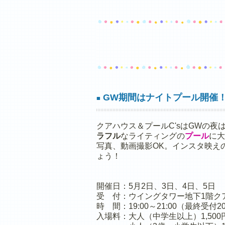
GW期間はナイトプール開催
■
クアハウス＆プールC'sはGWの夜
ラフル
なライティングの
プール
に大
写真、動画撮影OK。
インスタ映え
ょう！
開催日：5月2日、3日、4日、5日
受 付：ウイングタワー地下1階
ク
時 間：19:00～21:00（最終受付20
入場料：大人（中学生以上）1,500