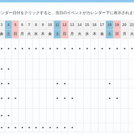
4月
5月
6月
7月
8月
9月
レンダー日付をクリックすると、当日のイベントがカレンダー下に表示されま
3
4
5
6
7
8
9
10
11
12
13
14
15
16
17
18
19
20
21
金
土
日
月
火
水
木
金
土
日
月
火
水
木
金
土
日
月
火
●
●
●
●
●
●
●
●
●
●
●
●
●
●
●
●
●
●
●
●
●
●
●
●
●
●
●
●
●
●
●
●
●
●
●
●
●
●
●
●
●
●
●
●
●
●
●