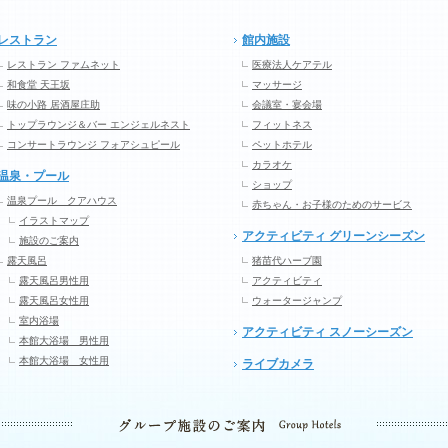
レストラン
館内施設
レストラン ファムネット
医療法人ケアテル
和食堂 天王坂
マッサージ
味の小路 居酒屋庄助
会議室・宴会場
トップラウンジ＆バー エンジェルネスト
フィットネス
コンサートラウンジ フォアシュピール
ペットホテル
カラオケ
温泉・プール
ショップ
温泉プール クアハウス
赤ちゃん・お子様のためのサービス
イラストマップ
アクティビティ グリーンシーズン
施設のご案内
露天風呂
猪苗代ハーブ園
露天風呂男性用
アクティビティ
露天風呂女性用
ウォータージャンプ
室内浴場
アクティビティ スノーシーズン
本館大浴場 男性用
本館大浴場 女性用
ライブカメラ