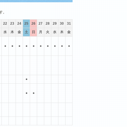
10月
11月
12月
す。
22
23
24
25
26
27
28
29
30
31
水
木
金
土
日
月
火
水
木
金
●
●
●
●
●
●
●
●
●
●
●
●
●