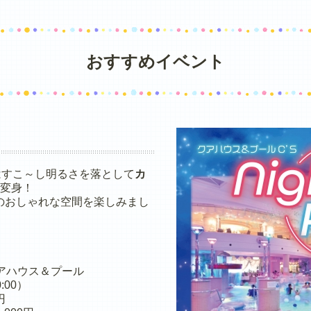
おすすめイベント
！
はすこ～し明るさを落として
カ
変身！
のおしゃれな空間を楽しみまし
アハウス＆プール
:00）
円