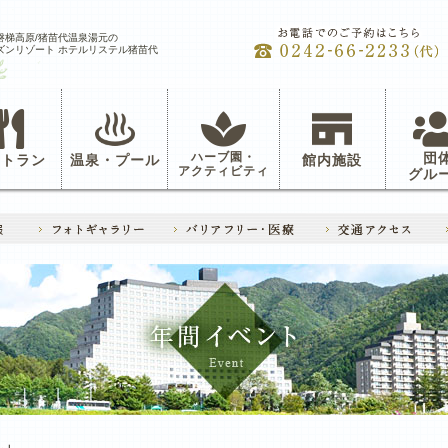
磐梯高原/猪苗代温泉湯元の
ズンリゾート ホテルリステル猪苗代
ハーブ園・
団
ストラン
温泉・プール
館内施設
アクティビティ
グル