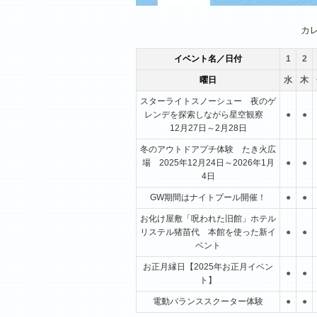
1月
2月
3月
カ
イベント名／日付
1
2
曜日
水
木
スターライトスノーシュー 夜のゲ
レンデを探索しながら星空観察
●
●
12月27日～2月28日
冬のアウトドアプチ体験 たき火広
場 2025年12月24日～2026年1月
●
●
4日
GW期間はナイトプール開催！
●
●
お化け屋敷「呪われた旧館」ホテル
リステル猪苗代 本館を使った新イ
●
●
ベント
お正月縁日【2025年お正月イベン
●
●
ト】
電動バランススクーター体験
●
●