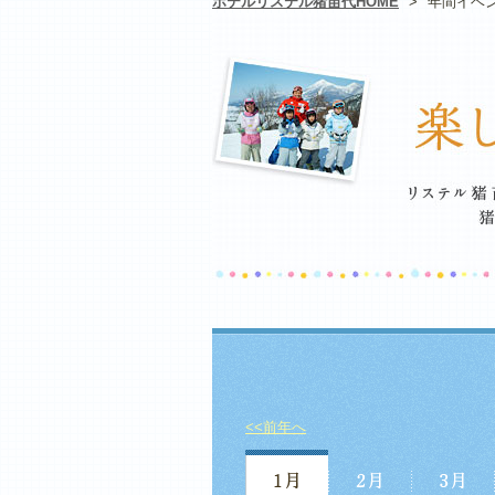
ホテルリステル猪苗代HOME
>
年間イベ
<<前年へ