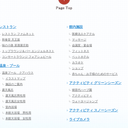
レストラン
館内施設
レストラン ファムネット
医療法人ケアテル
和食堂 天王坂
マッサージ
味の小路 居酒屋庄助
会議室・宴会場
トップラウンジ＆バー エンジェルネスト
フィットネス
コンサートラウンジ フォアシュピール
ペットホテル
カラオケ
温泉・プール
ショップ
温泉プール クアハウス
赤ちゃん・お子様のためのサービス
イラストマップ
アクティビティ グリーンシーズン
施設のご案内
露天風呂
猪苗代ハーブ園
露天風呂男性用
アクティビティ
露天風呂女性用
ウォータージャンプ
室内浴場
アクティビティ スノーシーズン
本館大浴場 男性用
本館大浴場 女性用
ライブカメラ