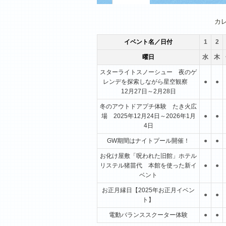
1月
2月
3月
カ
イベント名／日付
1
2
曜日
水
木
スターライトスノーシュー 夜のゲ
レンデを探索しながら星空観察
●
●
12月27日～2月28日
冬のアウトドアプチ体験 たき火広
場 2025年12月24日～2026年1月
●
●
4日
GW期間はナイトプール開催！
●
●
お化け屋敷「呪われた旧館」ホテル
リステル猪苗代 本館を使った新イ
●
●
ベント
お正月縁日【2025年お正月イベン
●
●
ト】
電動バランススクーター体験
●
●