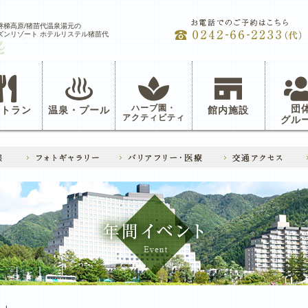
磐梯高原/猪苗代温泉湯元の
ズンリゾート ホテルリステル猪苗代
ハーブ園・
団
ストラン
温泉・プール
館内施設
アクティビティ
グル