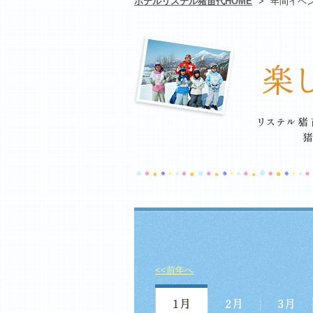
ホテルリステル猪苗代HOME
>
年間イベ
<<前年へ