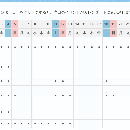
4月
5月
6月
7月
8月
9月
レンダー日付をクリックすると、当日のイベントがカレンダー下に表示されま
3
4
5
6
7
8
9
10
11
12
13
14
15
16
17
18
19
20
21
金
土
日
月
火
水
木
金
土
日
月
火
水
木
金
土
日
月
火
●
●
●
●
●
●
●
●
●
●
●
●
●
●
●
●
●
●
●
●
●
●
●
●
●
●
●
●
●
●
●
●
●
●
●
●
●
●
●
●
●
●
●
●
●
●
●