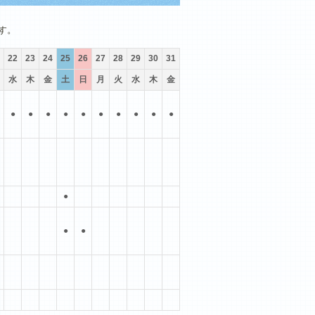
10月
11月
12月
す。
22
23
24
25
26
27
28
29
30
31
水
木
金
土
日
月
火
水
木
金
●
●
●
●
●
●
●
●
●
●
●
●
●