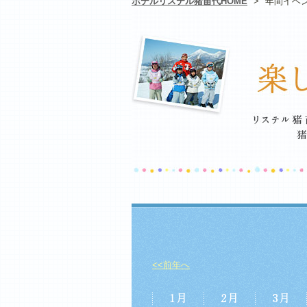
ホテルリステル猪苗代HOME
>
年間イベ
<<前年へ