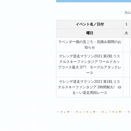
1月
2月
3月
カ
イベント名／日付
1
曜日
火
ラベンダー畑の見ごろ・花摘み期間のお
知らせ
ゲレンデ逆走マラソン2021 第2戦 リス
テルスキーファンタジア ワールドカッ
プコース最大 37°! モーグルアタックレ
ース
ゲレンデ逆走マラソン2021 第1戦 リス
テルスキーファンタジア 2時間耐久! ゆ
る～い逆走周回レース