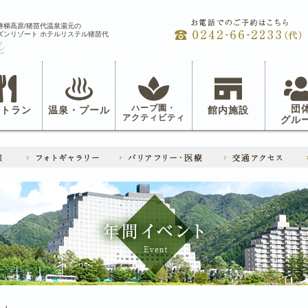
磐梯高原/猪苗代温泉湯元の
ズンリゾート ホテルリステル猪苗代
ハーブ園・
団
ストラン
温泉・プール
館内施設
アクティビティ
グル