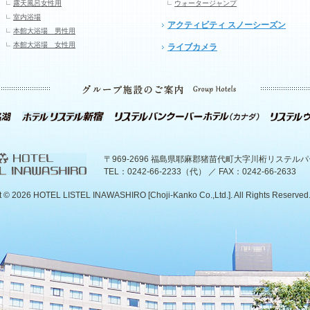
露天風呂女性用
ウォータージャンプ
室内浴場
アクティビティ スノーシーズン
本館大浴場 男性用
本館大浴場 女性用
ライブカメラ
〒969-2696 福島県耶麻郡猪苗代町大字川桁リステル
TEL：0242-66-2233（代） ／ FAX：0242-66-2633
t ©
2026 HOTEL LISTEL INAWASHIRO [Choji-Kanko Co.,Ltd.]. All Rights Reserved