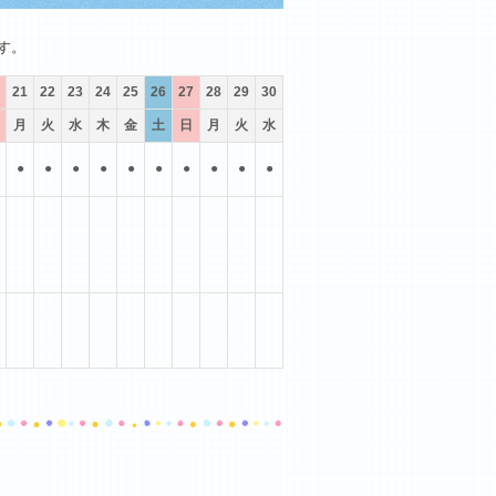
10月
11月
12月
す。
21
22
23
24
25
26
27
28
29
30
月
火
水
木
金
土
日
月
火
水
●
●
●
●
●
●
●
●
●
●