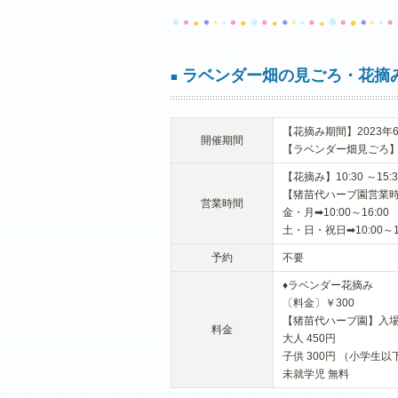
ラベンダー畑の見ごろ・花摘
■
【花摘み期間】2023年
開催期間
【ラベンダー畑見ごろ】
【花摘み】10:30 ～15:
【猪苗代ハーブ園営業
営業時間
金・月➡10:00～16:00
土・日・祝日➡10:00～17
予約
不要
♦ラベンダー花摘み
〔料金〕￥300
【猪苗代ハーブ園】入
料金
大人 450円
子供 300円 （小学生以
未就学児 無料