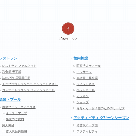
レストラン
館内施設
レストラン ファムネット
医療法人ケアテル
和食堂 天王坂
マッサージ
味の小路 居酒屋庄助
会議室・宴会場
トップラウンジ＆バー エンジェルネスト
フィットネス
コンサートラウンジ フォアシュピール
ペットホテル
カラオケ
温泉・プール
ショップ
温泉プール クアハウス
赤ちゃん・お子様のためのサービス
イラストマップ
アクティビティ グリーンシーズン
施設のご案内
露天風呂
猪苗代ハーブ園
露天風呂男性用
アクティビティ