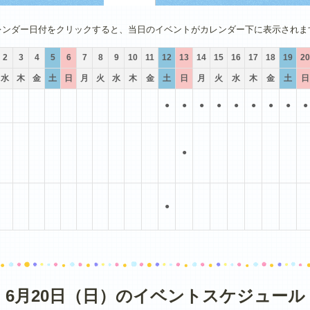
4月
5月
6月
7月
8月
9月
レンダー日付をクリックすると、当日のイベントがカレンダー下に表示されま
2
3
4
5
6
7
8
9
10
11
12
13
14
15
16
17
18
19
20
水
木
金
土
日
月
火
水
木
金
土
日
月
火
水
木
金
土
日
●
●
●
●
●
●
●
●
●
●
●
6月20日（日）のイベントスケジュール