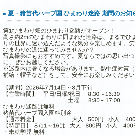
夏・猪苗代ハーブ園 ひまわり迷路 期間のお知
■
第1ひまわり畑のひまわり迷路がオープン！
高さ約2mのひまわりに囲まれた迷路は、まるでひ
りの世界に迷い込んだような気分を楽しめます。笑
ひまわりの道に迷ってみませんか？
写真撮影にもおすすめです。夏ならではの思い出づ
に、ぜひお越しください。
※迷路内は暑くなる場合があります。熱中症対策（
補給・帽子など）をして、安全にお楽しみください
【期間】2026年7月14日～8月下旬
【営業時間】 平日/日曜/祝日 8:30～16:30
土曜 8:30～17:00
ひまわり迷路は無料
猪苗代ハーブ園入園料別途
【通常料金】 大人 500円 小人 40
【特定日】 ８/11～16は 大人 800円 小人 400
・未就学児 無料