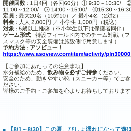
開催回数
1日4回（各回60分）① 9:30～10:30/ 
：
11:00～12:00/ ③ 14:00～15:00/ ④15:30～16:3
定員
最大20名（10対10）／ 最小4名（2対2）
：
料金
大人 2,000円 ／ 小学生 1,000円（税込）
：
対象
5歳以上推奨（※小学生以下は保護者同伴）
：
ゲーム形式
特設フィールド内でのチーム対戦（フ
：
スマスク等の安全装備は施設側で用意します）
予約方法
アソビュー！
：
https://www.asoview.com/item/activity/pln3000
【ご参加にあたっての注意事項】
水分補給のため、
飲み物を必ずご持参
ください。
安全のため、動きやすい靴（スニーカー等）でご参
ださい。
皆様のご予約・ご参加を心よりお待ちしております
【8/1～8/30】この夏、びしょ濡れになって遊
■