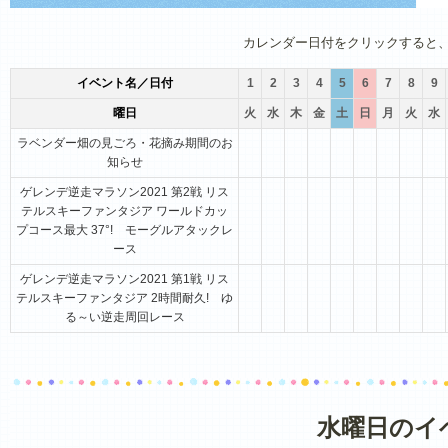
1月
2月
3月
4月
5月
6月
カレンダー日付をクリックすると
イベント名／日付
1
2
3
4
5
6
7
8
9
曜日
火
水
木
金
土
日
月
火
水
ラベンダー畑の見ごろ・花摘み期間のお
知らせ
ゲレンデ逆走マラソン2021 第2戦 リス
テルスキーファンタジア ワールドカッ
プコース最大 37°! モーグルアタックレ
ース
ゲレンデ逆走マラソン2021 第1戦 リス
テルスキーファンタジア 2時間耐久! ゆ
る～い逆走周回レース
水曜日のイ