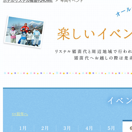
ホテルリステル猪苗代HOME
>
年間イベント
<<前年へ