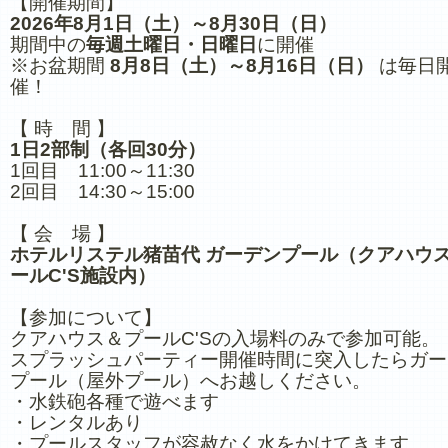
【開催期間】
2026年8月1日（土）～8月30日（日）
期間中の
毎週土曜日・日曜日
に開催
※お盆期間
8月8日（土）～8月16日（日）
は毎日
催！
【 時 間 】
1日2部制（各回30分）
1回目 11:00～11:30
2回目 14:30～15:00
【 会 場 】
ホテルリステル猪苗代 ガーデンプール（クアハウ
ールC'S施設内）
【参加について】
クアハウス＆プールC'Sの入場料のみで参加可能。
スプラッシュパーティー開催時間に突入したらガー
プール（屋外プール）へお越しください。
・水鉄砲各種で遊べます
・レンタルあり
・プールスタッフが容赦なく水をかけてきます