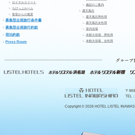
ロイヤルスイート
施設のご案内
ちびっぷルーム
露天風呂
客室からの風景
露天風呂男性用
募集型企画旅行条件書
露天風呂女性用
募集型企画旅行約款
室内浴場
宿泊約款
本館大浴場 男性用
本館大浴場 女性用
Press Room
〒96
TEL：
Copyright ©
2026 HOTEL LISTEL INAWASHIR