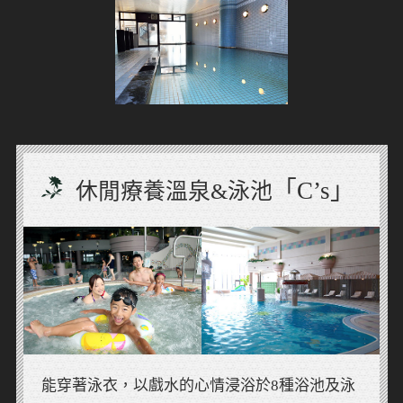
「C’s」
休閒療養溫泉&泳池
能穿著泳衣，以戲水的心情浸浴於8種浴池及泳