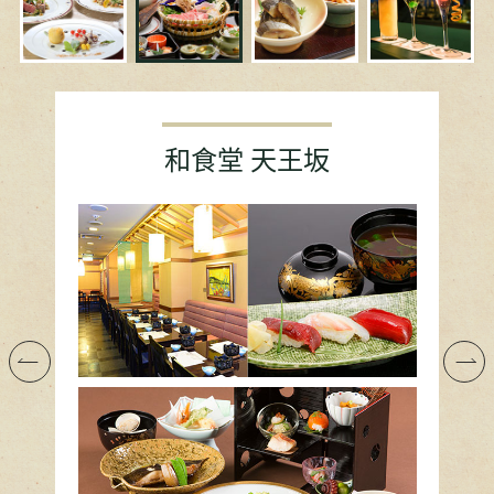
頂樓沙發酒吧 ANGEL NEST
味之小路 居酒屋庄助
餐廳 femmenette
和食堂 天王坂