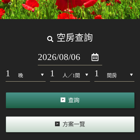
館內設施
照片集錦
空房查詢
交通方式
晚
人／1間
間房
CLOSE
查詢
方案一覽