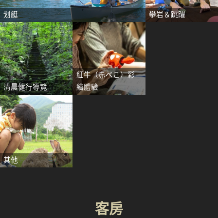
划艇
攀岩＆跳躍
紅牛（赤べこ）彩
清晨健行導覽
繪體驗
其他
客房