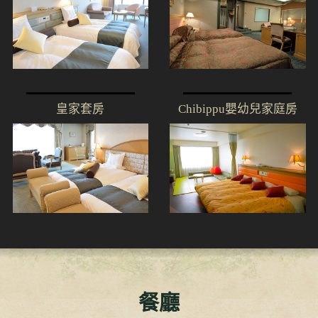
皇家套房
Chibippu嬰幼兒家庭房
餐廳