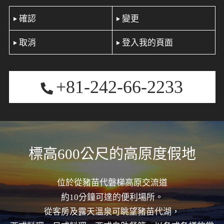
確認
變更
取消
登入我的頁面
+81-242-66-2233
標高600公尺的高原度假地
位於從豬苗代磐梯高原交流道
約10分鐘可達的便利場所。
從客房及露天溫泉可眺望豬苗代湖，