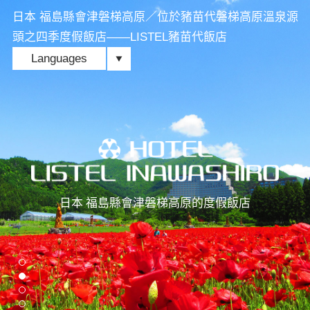
日本 福島縣會津磐梯高原／位於豬苗代磐梯高原溫泉源
頭之四季度假飯店——LISTEL豬苗代飯店
Languages
TOP
遊樂活動
客房
日本 福島縣會津磐梯高原的度假飯店
餐廳
溫泉、泳池